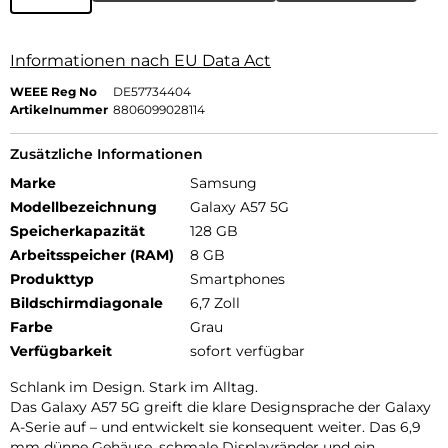
Informationen nach EU Data Act
WEEE Reg No
DE57734404
Artikelnummer
8806099028114
Zusätzliche Informationen
Marke
Samsung
Modellbezeichnung
Galaxy A57 5G
Speicherkapazität
128 GB
Arbeitsspeicher (RAM)
8 GB
Produkttyp
Smartphones
Bildschirmdiagonale
6,7 Zoll
Farbe
Grau
Verfügbarkeit
sofort verfügbar
Schlank im Design. Stark im Alltag.
Das Galaxy A57 5G greift die klare Designsprache der Galaxy
A-Serie auf – und entwickelt sie konsequent weiter. Das 6,9
mm dünne Gehäuse, schmale Displayränder und ein