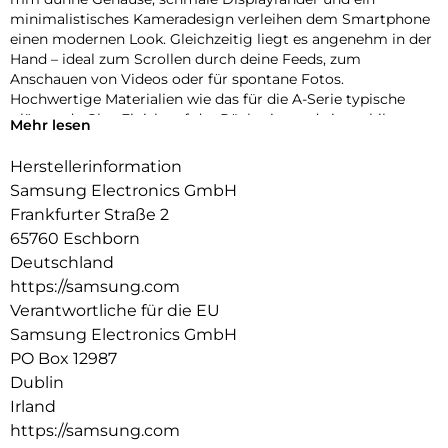
minimalistisches Kameradesign verleihen dem Smartphone
einen modernen Look. Gleichzeitig liegt es angenehm in der
Hand – ideal zum Scrollen durch deine Feeds, zum
Anschauen von Videos oder für spontane Fotos.
Hochwertige Materialien wie das für die A-Serie typische
glänzende Glas-Finish auf der Rückseite und ein stabiler
Mehr lesen
Aluminiumrahmen runden den stylischen Auftritt ab und
sorgen für die nötige Robustheit im Alltag.
Herstellerinformation
Samsung Electronics GmbH
Fließend zoomen
Ruckelfreies Zoomen funktioniert jetzt auch mit der Galaxy
Frankfurter Straße 2
A-Serie: Dank der intuitiven Zoomsteuerung des Galaxy A57
65760 Eschborn
5G kannst du fließend in deine Szenen hineinzoomen. Die
Deutschland
Kamera ermöglicht sanfte Übergänge zwischen den
https://samsung.com
Zoomstufen, sodass deine Videos stabil und natürlich wirken.
Verantwortliche für die EU
So findest du schnell den passenden Bildausschnitt – von
dynamischer Action hin zu detailreichen Close-ups.
Samsung Electronics GmbH
PO Box 12987
Auf der Überholspur
Dublin
Mit Wi-Fi 6E verlässt dein Galaxy A57 5G überfüllte
Irland
Datenautobahnen und nutzt das moderne 6-GHz-Band, das
weniger ausgelastet ist als andere Frequenzen. Dadurch
https://samsung.com
kannst du von stabilen Verbindungen ohne Störungen und