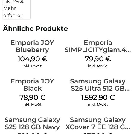
inkl. MwSt.
Mehr
erfahren
Ähnliche Produkte
Emporia JOY
Emporia
Blueberry
SIMPLICITYglam.4G
Schwarz
104,90
€
79,90
€
inkl. MwSt.
inkl. MwSt.
Emporia JOY
Samsung Galaxy
Black
S25 Ultra 512 GB
Titanium
78,90
€
1.592,90
€
Whitesilver
inkl. MwSt.
inkl. MwSt.
Samsung Galaxy
Samsung Galaxy
S25 128 GB Navy
XCover 7 EE 128 GB