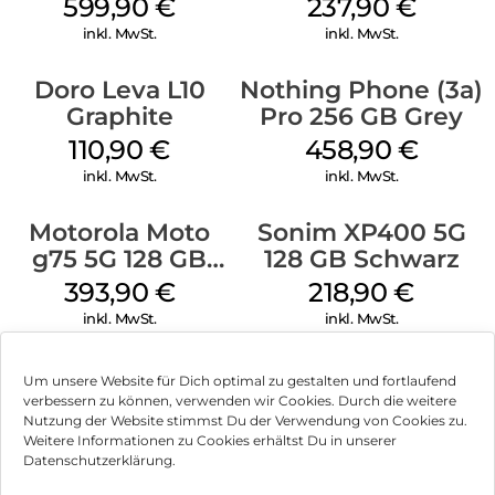
Black
599,90
€
237,90
€
inkl. MwSt.
inkl. MwSt.
Doro Leva L10
Nothing Phone (3a)
Graphite
Pro 256 GB Grey
110,90
€
458,90
€
inkl. MwSt.
inkl. MwSt.
Motorola Moto
Sonim XP400 5G
g75 5G 128 GB
128 GB Schwarz
Charcoal Gray
393,90
€
218,90
€
inkl. MwSt.
inkl. MwSt.
Um unsere Website für Dich optimal zu gestalten und fortlaufend
verbessern zu können, verwenden wir Cookies. Durch die weitere
Nutzung der Website stimmst Du der Verwendung von Cookies zu.
Impressum
Weitere Informationen zu Cookies erhältst Du in unserer
Datenschutzerklärung.
AGB