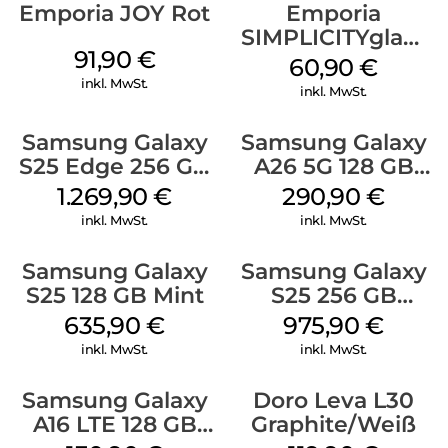
Emporia JOY Rot
Emporia
SIMPLICITYglam
91,90
€
Schwarz
60,90
€
inkl. MwSt.
inkl. MwSt.
Samsung Galaxy
Samsung Galaxy
S25 Edge 256 GB
A26 5G 128 GB
Titanium Silver
White
1.269,90
€
290,90
€
inkl. MwSt.
inkl. MwSt.
Samsung Galaxy
Samsung Galaxy
S25 128 GB Mint
S25 256 GB
Icyblue
635,90
€
975,90
€
inkl. MwSt.
inkl. MwSt.
Samsung Galaxy
Doro Leva L30
A16 LTE 128 GB
Graphite/Weiß