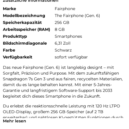
Zusätzliche Informationen
Marke
Fairphone
Modellbezeichnung
The Fairphone (Gen. 6)
Speicherkapazität
256 GB
Arbeitsspeicher (RAM)
8 GB
Produkttyp
Smartphones
Bildschirmdiagonale
6,31 Zoll
Farbe
Schwarz
Verfügbarkeit
sofort verfügbar
Das neue Fairphone (Gen. 6) ist langlebig designt – mit
Sorgfalt, Präzision und Purpose. Mit dem zukunftsfähigen
Snapdragon 7s Gen 3 und aus fairen, recycelten Materialien,
damit du es lange behalten kannst. Mit einer 5-Jahres-
Garantie und langfristigem Software-Support bis 2033
begleitet dich dieses Smartphone in die Zukunft.
Du erlebst die reaktionsschnelle Leistung mit 120 Hz LTPO
OLED-Display, großem 256 GB-Speicher (auf 2 TB
erweiterbar) und nahtlosen KI-gestützten Funktionen durch
Mehr lesen
Google Gemini.