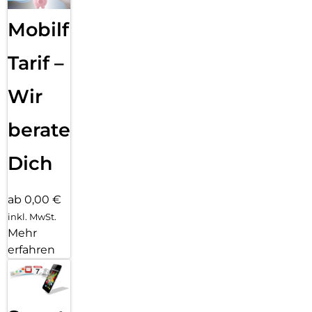
das Fairphone (Gen. 6) auf sinnvolle Innovation und realen
Impact.
Mobilfunk
Tarif –
Wir
beraten
Dich
ab 0,00 €
inkl. MwSt.
Mehr
erfahren