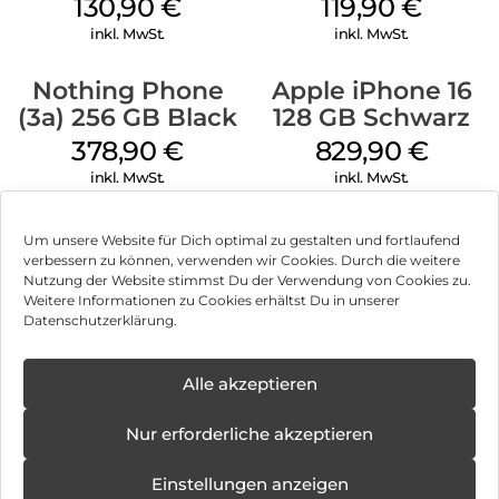
Black
130,90
€
119,90
€
inkl. MwSt.
inkl. MwSt.
Nothing Phone
Apple iPhone 16
(3a) 256 GB Black
128 GB Schwarz
378,90
€
829,90
€
inkl. MwSt.
inkl. MwSt.
Um unsere Website für Dich optimal zu gestalten und fortlaufend
verbessern zu können, verwenden wir Cookies. Durch die weitere
Nutzung der Website stimmst Du der Verwendung von Cookies zu.
Impressum
Weitere Informationen zu Cookies erhältst Du in unserer
Datenschutzerklärung.
AGB
✕
Datenschutz
Alle akzeptieren
Können wir Dir behilflich sein?
Neue
Öffnungstage
Vertrag widerrufen
Nur erforderliche akzeptieren
ab:
08.12.2025 -
Hinweis zur Batterieentsorgung
31.10.2026
Einstellungen anzeigen