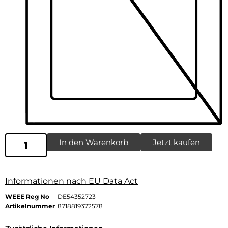
In den Warenkorb
Jetzt kaufen
Informationen nach EU Data Act
WEEE Reg No
DE54352723
Artikelnummer
8718819372578