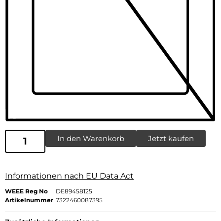
In den Warenkorb
Jetzt kaufen
Informationen nach EU Data Act
WEEE Reg No
DE89458125
Artikelnummer
7322460087395