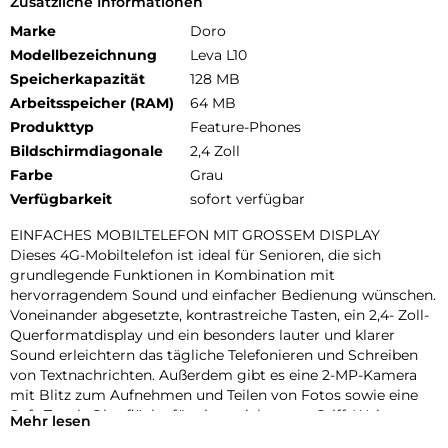
Zusätzliche Informationen
Marke
Doro
Modellbezeichnung
Leva L10
Speicherkapazität
128 MB
Arbeitsspeicher (RAM)
64 MB
Produkttyp
Feature-Phones
Bildschirmdiagonale
2,4 Zoll
Farbe
Grau
Verfügbarkeit
sofort verfügbar
EINFACHES MOBILTELEFON MIT GROSSEM DISPLAY
Dieses 4G-Mobiltelefon ist ideal für Senioren, die sich
grundlegende Funktionen in Kombination mit
hervorragendem Sound und einfacher Bedienung wünschen.
Voneinander abgesetzte, kontrastreiche Tasten, ein 2,4- Zoll-
Querformatdisplay und ein besonders lauter und klarer
Sound erleichtern das tägliche Telefonieren und Schreiben
von Textnachrichten. Außerdem gibt es eine 2-MP-Kamera
mit Blitz zum Aufnehmen und Teilen von Fotos sowie eine
Soft-Touch-Oberfläche für einen sichereren Griff. Weitere
Mehr lesen
Funktionen sind verbesserte Audioqualität mit HD-Sprache,