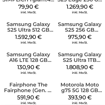
Schwarz
Titanium Silver
79,90
€
1.269,90
€
inkl. MwSt.
inkl. MwSt.
Samsung Galaxy
Samsung Galaxy
S25 Ultra 512 GB
S25 256 GB
Titanium
Icyblue
1.592,90
€
975,90
€
Whitesilver
inkl. MwSt.
inkl. MwSt.
Samsung Galaxy
Samsung Galaxy
A16 LTE 128 GB
S25 Ultra 1TB
Black
Titanium Black
130,90
€
1.808,90
€
inkl. MwSt.
inkl. MwSt.
Fairphone The
Motorola Moto
Fairphone (Gen. 6)
g75 5G 128 GB
256 GB Forest
Charcoal Gray
591,90
€
393,90
€
Green
inkl. MwSt.
inkl. MwSt.