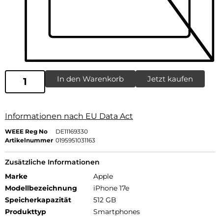
In den Warenkorb
Jetzt kaufen
Informationen nach EU Data Act
WEEE Reg No
DE11169330
Artikelnummer
0195951031163
Zusätzliche Informationen
Marke
Apple
Modellbezeichnung
iPhone 17e
Speicherkapazität
512 GB
Produkttyp
Smartphones