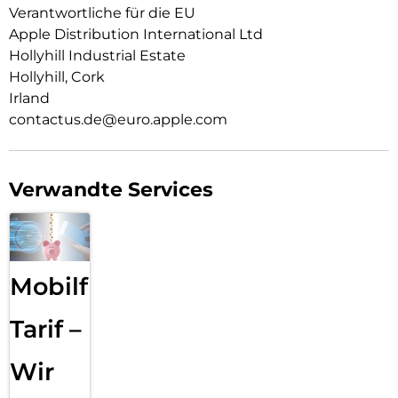
zwi­schen zeitlosem Schwarz, Weiß oder dem neuen zarten
Verantwortliche für die EU
Hellrosa.
Apple Distribution International Ltd
Hollyhill Industrial Estate
Hollyhill, Cork
Irland
contactus.de@euro.apple.com
Verwandte Services
Mobilfunk
Tarif –
Wir