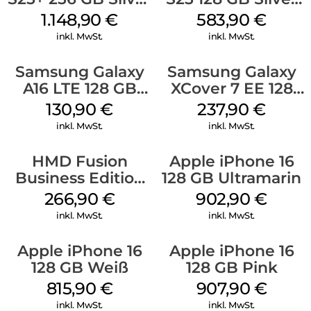
Shadow
Shadow
1.148,90
€
583,90
€
inkl. MwSt.
inkl. MwSt.
Samsung Galaxy
Samsung Galaxy
A16 LTE 128 GB
XCover 7 EE 128
Black
GB Black
130,90
€
237,90
€
inkl. MwSt.
inkl. MwSt.
HMD Fusion
Apple iPhone 16
Business Edition
128 GB Ultramarin
256 GB Grey
266,90
€
902,90
€
inkl. MwSt.
inkl. MwSt.
Apple iPhone 16
Apple iPhone 16
128 GB Weiß
128 GB Pink
815,90
€
907,90
€
inkl. MwSt.
inkl. MwSt.