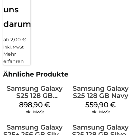
uns
darum!
ab 2,00 €
inkl. MwSt.
Mehr
erfahren
Ähnliche Produkte
Samsung Galaxy
Samsung Galaxy
S25 128 GB
S25 128 GB Navy
Icyblue
898,90
€
559,90
€
inkl. MwSt.
inkl. MwSt.
Samsung Galaxy
Samsung Galaxy
S25+ 256 GB Silver
S25 128 GB Silver