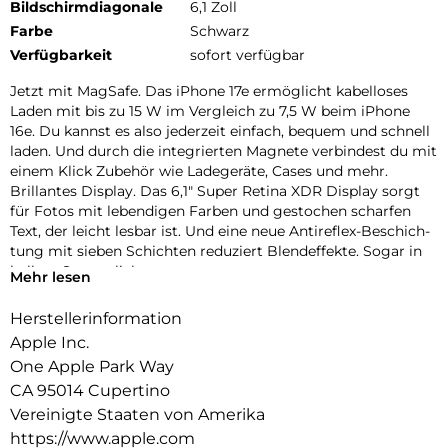
Bildschirmdiagonale
6,1 Zoll
Farbe
Schwarz
Verfügbarkeit
sofort verfügbar
Jetzt mit MagSafe. Das iPhone 17e ermög­licht kabel­loses
Laden mit bis zu 15 W im Vergleich zu 7,5 W beim iPhone
16e. Du kannst es also jeder­zeit ein­fach, bequem und schnell
laden. Und durch die inte­grierten Magnete ver­bindest du mit
einem Klick Zubehör wie Lade­geräte, Cases und mehr.
Brillantes Dis­play. Das 6,1″ Super Retina XDR Dis­play sorgt
für Fotos mit leben­digen Farben und ge­stochen scharfen
Text, der leicht lesbar ist. Und eine neue Antireflex-Beschich­
tung mit sieben Schichten redu­ziert Blend­effekte. Sogar in
hellem Sonnen­licht.
Mehr lesen
Face ID. Mit Face ID kannst du dein iPhone sicher ent­
sperren, dich bei Apps anmelden und bezahlen − mit nur
Herstellerinformation
einem Blick.
Apple Inc.
ctiontaste. Die Abkürzung zu deinem Lieblings­feature. Wenn
One Apple Park Way
du die Actiontaste lange drückst, kannst du alles Mögliche
CA 95014 Cupertino
machen – aktiviere den Stummmodus, Über­setzung, visuelle
Intelligenz und mehr.
Vereinigte Staaten von Amerika
Farben. Das iPhone 17e kommt in drei tollen Farben. Wähle
https://www.apple.com