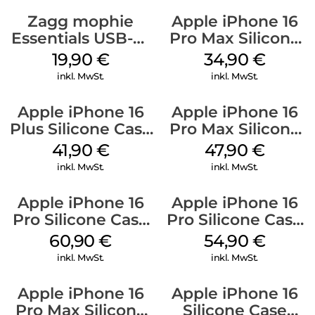
Zagg mophie
Apple iPhone 16
Essentials USB-C-
Pro Max Silicone
20W Charger PD
Case MagSafe
19,90
€
34,90
€
Weiß
Denim
inkl. MwSt.
inkl. MwSt.
Apple iPhone 16
Apple iPhone 16
Plus Silicone Case
Pro Max Silicone
MagSafe Stone
Case MagSafe
41,90
€
47,90
€
Gray
Black
inkl. MwSt.
inkl. MwSt.
Apple iPhone 16
Apple iPhone 16
Pro Silicone Case
Pro Silicone Case
MagSafe Stone
MagSafe Black
60,90
€
54,90
€
Gray
inkl. MwSt.
inkl. MwSt.
Apple iPhone 16
Apple iPhone 16
Pro Max Silicone
Silicone Case