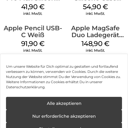
Case MagSafe
MagSafe Black
41,90
€
54,90
€
Ultramarine
inkl. MwSt.
inkl. MwSt.
Apple Pencil USB-
Apple MagSafe
C Weiß
Duo Ladegerät
Weiß
91,90
€
148,90
€
inkl. MwSt.
inkl. MwSt.
Um unsere Website für Dich optimal zu gestalten und fortlaufend
verbessern zu können, verwenden wir Cookies. Durch die weitere
Nutzung der Website stimmst Du der Verwendung von Cookies zu.
Impressum
Weitere Informationen zu Cookies erhältst Du in unserer
Datenschutzerklärung.
AGB
✕
Datenschutz
Alle akzeptieren
Können wir Dir behilflich sein?
Neue
Öffnungstage
Vertrag widerrufen
Nur erforderliche akzeptieren
ab:
08.12.2025 -
Hinweis zur Batterieentsorgung