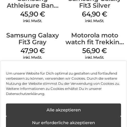
Athleisure Band
Fit3 Silver
S/M Galaxy
45,90
€
64,90
€
Watch7 Cream
inkl. MwSt.
inkl. MwSt.
Samsung Galaxy
Motorola moto
Fit3 Gray
watch fit Trekking
Green
47,90
€
56,90
€
inkl. MwSt.
inkl. MwSt.
Um unsere Website für Dich optimal zu gestalten und fortlaufend
verbessern zu können, verwenden wir Cookies. Durch die weitere
Nutzung der Website stimmst Du der Verwendung von Cookies zu.
Impressum
Weitere Informationen zu Cookies erhältst Du in unserer
Datenschutzerklärung.
AGB
✕
Datenschutz
Alle akzeptieren
Neue
Öffnungstage
Vertrag widerrufen
Nur erforderliche akzeptieren
ab: