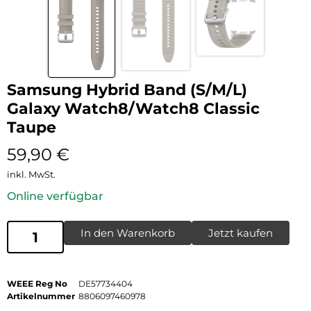
Samsung Hybrid Band (S/M/L)
Galaxy Watch8/Watch8 Classic
Taupe
59,90
€
inkl. MwSt.
Online verfügbar
In den Warenkorb
Jetzt kaufen
WEEE Reg No
DE57734404
Artikelnummer
8806097460978