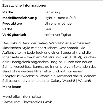
Zusätzliche Informationen
Marke
Samsung
Modellbezeichnung
Hybrid Band (S/M/L)
Produkttyp
Uhrenarmbänder
Farbe
Grau
Verfügbarkeit
sofort verfügbar
Das Hybrid Band der Galaxy Watch8-Serie kombiniert
klassischen Style mit sportlichem Geschmack. Die
Außenseite im Lederlook und einer Steppnaht und die
Innenseite aus flexiblem Nitrilkautschuk (HNBR), welches
dein Handgelenk angenehm umgibt. Durch den neuen
Schnellverschluss, kannst du innerhalb von Sekunden das
Band ohne weitere Hilfsmittel und mit nur einem
Knopfdruck wechseln. Wähle ein Armband das zu deinem
Stil passt und verleihe deiner Galaxy Watch8 | Watch8
Classic einen persönlichen Touch.
Mehr lesen
Herstellerinformation
Samsung Electronics GmbH