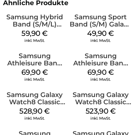
Ähnliche Produkte
Samsung Hybrid
Samsung Sport
Band (S/M/L)
Band (S/M) Galaxy
Galaxy
Watch8/Watch8
59,90
€
49,90
€
Watch8/Watch8
Classic Graphite
inkl. MwSt.
inkl. MwSt.
Classic Blue
Samsung
Samsung
Athleisure Band
Athleisure Band
(M/L) Galaxy
(S/M) Galaxy
69,90
€
69,90
€
Watch8/Watch8
Watch8/Watch8
inkl. MwSt.
inkl. MwSt.
Classic Graphite
Classic Sage
Samsung Galaxy
Samsung Galaxy
Watch8 Classic
Watch8 Classic
Black
White
528,90
€
523,90
€
inkl. MwSt.
inkl. MwSt.
Samsung
Samsung Galaxy