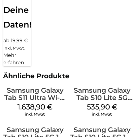
Deine
Daten!
ab 19,99 €
inkl. MwSt.
Mehr
erfahren
Ähnliche Produkte
Samsung Galaxy
Samsung Galaxy
Tab S11 Ultra Wi-Fi
Tab S10 Lite 5G
512 GB Gray
256 GB Gray
1.638,90
€
535,90
€
inkl. MwSt.
inkl. MwSt.
Samsung Galaxy
Samsung Galaxy