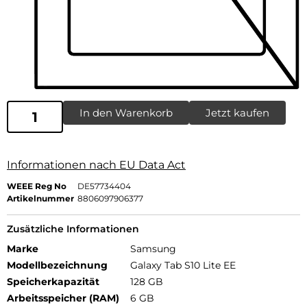
In den Warenkorb
Jetzt kaufen
Informationen nach EU Data Act
WEEE Reg No
DE57734404
Artikelnummer
8806097906377
Zusätzliche Informationen
Marke
Samsung
Modellbezeichnung
Galaxy Tab S10 Lite EE
Speicherkapazität
128 GB
Arbeitsspeicher (RAM)
6 GB