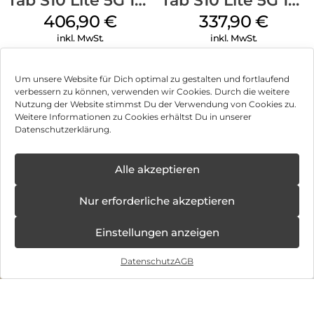
Tab S10 Lite 5G 128
Tab S10 Lite 5G 128
GB Silver
GB Gray
406,90
€
337,90
€
inkl. MwSt.
inkl. MwSt.
Samsung Galaxy
Apple iPad Pro 13″
Um unsere Website für Dich optimal zu gestalten und fortlaufend
Tab Active5 5G EE
(2025) Wi-Fi 1 TB
verbessern zu können, verwenden wir Cookies. Durch die weitere
128 GB Black
Standardglas
Nutzung der Website stimmst Du der Verwendung von Cookies zu.
382,90
€
2.396,90
€
Weitere Informationen zu Cookies erhältst Du in unserer
Space Schwarz
inkl. MwSt.
inkl. MwSt.
Datenschutzerklärung.
Apple iPad Pro 11″
Apple iPad 11″
✕
Alle akzeptieren
Können wir Dir behilflich sein?
Neue
(2025) Wi-Fi 256
(2025) Wi-Fi 128
Öffnungstage
GB Standardglas
GB Pink
1.332,90
€
527,90
€
Nur erforderliche akzeptieren
ab:
Silber
08.12.2025 -
inkl. MwSt.
inkl. MwSt.
31.10.2026
Einstellungen anzeigen
Apple iPad mini
Apple iPad mini
Datenschutz
AGB
(2024) Wi-Fi +
(2024) Wi-Fi +
Cellular 256 GB
Cellular 128 GB
898,90
€
971,90
€
Space Grau
Space Grau
inkl. MwSt.
inkl. MwSt.