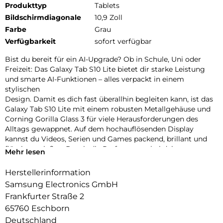
Produkttyp
Tablets
Bildschirmdiagonale
10,9 Zoll
Farbe
Grau
Verfügbarkeit
sofort verfügbar
Bist du bereit für ein AI-Upgrade? Ob in Schule, Uni oder
Freizeit: Das Galaxy Tab S10 Lite bietet dir starke Leistung
und smarte AI-Funktionen – alles verpackt in einem
stylischen
Design. Damit es dich fast überallhin begleiten kann, ist das
Galaxy Tab S10 Lite mit einem robusten Metallgehäuse und
Corning Gorilla Glass 3 für viele Herausforderungen des
Alltags gewappnet. Auf dem hochauflösenden Display
kannst du Videos, Serien und Games packend, brillant und
flüssig genießen. Damit die Performance bei deinen
Mehr lesen
Aufgaben hoch
bleibt, treibt das starke Innenleben dein Galaxy Tab S10 Lite
Herstellerinformation
zuverlässig an. Auch bei deinen Lernsessions und täglichen
Samsung Electronics GmbH
Projekten kann dich das Galaxy Tab S10 Lite nach vorne
Frankfurter Straße 2
bringen.
65760 Eschborn
Mit der Unterstützung von Google Gemini1 und Circle to
Search2 kannst du Informationen schnell finden und effizient
Deutschland