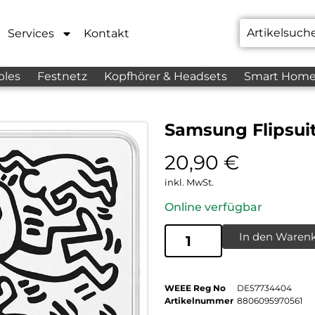
Services
Kontakt
bles
Festnetz
Kopfhörer & Headsets
Smart Hom
Samsung Flipsuit
20,90
€
inkl. MwSt.
Online verfügbar
In den Waren
WEEE Reg No
DE57734404
Artikelnummer
8806095970561