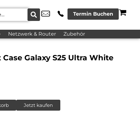
Termin Buchen
e
Netzwerk & Router
Zubehör
 Case Galaxy S25 Ultra White
korb
Jetzt kaufen