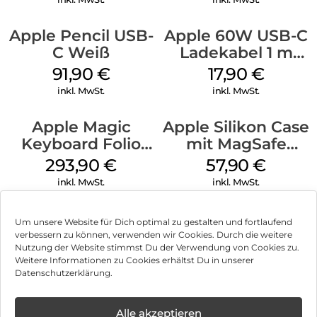
Apple Pencil USB-
Apple 60W USB-C
C Weiß
Ladekabel 1 m
Weiß
91,90
€
17,90
€
inkl. MwSt.
inkl. MwSt.
Apple Magic
Apple Silikon Case
Keyboard Folio
mit MagSafe
iPad 10.9″ (10.Gen.)
iPhone 14 Pro
293,90
€
57,90
€
Weiß
(PRODUCT)RED
inkl. MwSt.
inkl. MwSt.
Um unsere Website für Dich optimal zu gestalten und fortlaufend
verbessern zu können, verwenden wir Cookies. Durch die weitere
Nutzung der Website stimmst Du der Verwendung von Cookies zu.
Impressum
Weitere Informationen zu Cookies erhältst Du in unserer
Datenschutzerklärung.
AGB
✕
Datenschutz
Alle akzeptieren