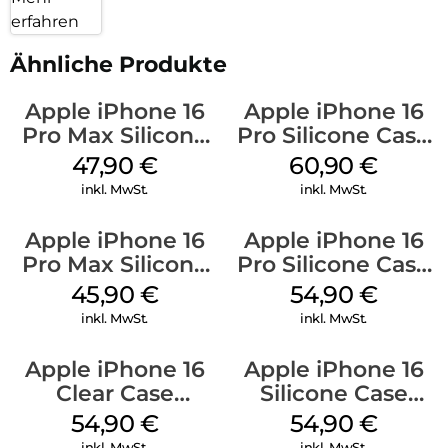
erfahren
Ähnliche Produkte
Apple iPhone 16
Apple iPhone 16
Pro Max Silicone
Pro Silicone Case
Case MagSafe
MagSafe Stone
47,90
€
60,90
€
Black
Gray
inkl. MwSt.
inkl. MwSt.
Apple iPhone 16
Apple iPhone 16
Pro Max Silicone
Pro Silicone Case
Case MagSafe
MagSafe Black
45,90
€
54,90
€
Ultramarine
inkl. MwSt.
inkl. MwSt.
Apple iPhone 16
Apple iPhone 16
Clear Case
Silicone Case
MagSafe
MagSafe Black
54,90
€
54,90
€
Transparent
inkl. MwSt.
inkl. MwSt.