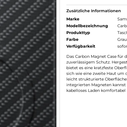
Zusätzliche Informationen
Marke
Sam
Modellbezeichnung
Carb
Produkttyp
Tasc
Farbe
Grau
Verfügbarkeit
sofo
Das Carbon Magnet Case für da
zuverlässigem Schutz. Herges
bietet es eine kratzfeste Obe
sich wie eine zweite Haut um
leicht strukturierte Oberfläch
integrierten Magneten kannst 
kabelloses Laden komfortabel 