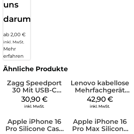
uns
darum!
ab 2,00 €
inkl. MwSt.
Mehr
erfahren
Ähnliche Produkte
Zagg Speedport
Lenovo kabellose
30 Mit USB-C
Mehrfachgerät
Kabel Weiß
Luna Grey
30,90
€
42,90
€
inkl. MwSt.
inkl. MwSt.
Apple iPhone 16
Apple iPhone 16
Pro Silicone Case
Pro Max Silicone