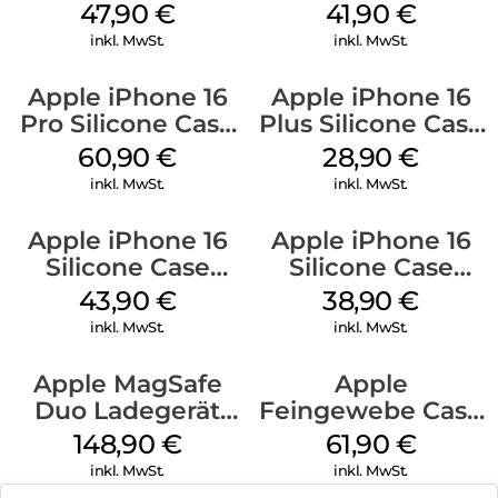
MagSafe Denim
Case MagSafe
47,90
€
41,90
€
Ultramarine
inkl. MwSt.
inkl. MwSt.
Apple iPhone 16
Apple iPhone 16
Pro Silicone Case
Plus Silicone Case
MagSafe Stone
MagSafe Black
60,90
€
28,90
€
Gray
inkl. MwSt.
inkl. MwSt.
Apple iPhone 16
Apple iPhone 16
Silicone Case
Silicone Case
MagSafe Plum
MagSafe
43,90
€
38,90
€
Ultramarine
inkl. MwSt.
inkl. MwSt.
Apple MagSafe
Apple
Duo Ladegerät
Feingewebe Case
Weiß
iPhone 15 Pro
148,90
€
61,90
€
MagSafe Schwarz
inkl. MwSt.
inkl. MwSt.