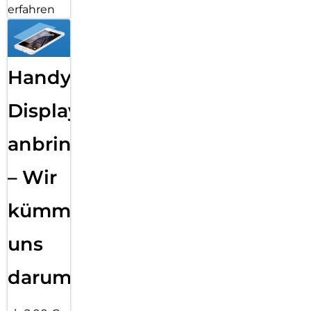
erfahren
Handy
Displayfolie
anbringen
– Wir
kümmern
uns
darum!