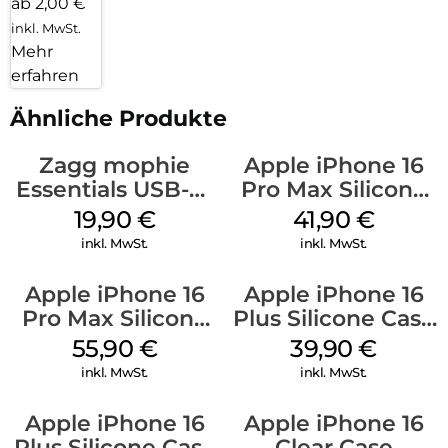
ab 2,00 €
inkl. MwSt.
Mehr
erfahren
Ähnliche Produkte
Zagg mophie
Apple iPhone 16
Essentials USB-C-
Pro Max Silicone
20W Charger PD
Case MagSafe
19,90
€
41,90
€
Weiß
Ultramarine
inkl. MwSt.
inkl. MwSt.
Apple iPhone 16
Apple iPhone 16
Pro Max Silicone
Plus Silicone Case
Case MagSafe
MagSafe Plum
55,90
€
39,90
€
Stone Gray
inkl. MwSt.
inkl. MwSt.
Apple iPhone 16
Apple iPhone 16
Plus Silicone Case
Clear Case