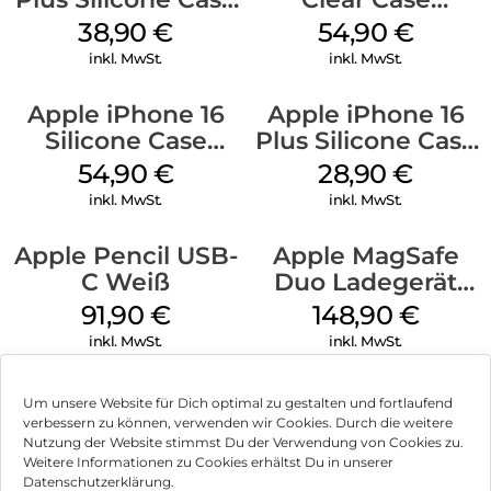
MagSafe Denim
MagSafe
38,90
€
54,90
€
Transparent
inkl. MwSt.
inkl. MwSt.
Apple iPhone 16
Apple iPhone 16
Silicone Case
Plus Silicone Case
MagSafe Black
MagSafe Black
54,90
€
28,90
€
inkl. MwSt.
inkl. MwSt.
Apple Pencil USB-
Apple MagSafe
C Weiß
Duo Ladegerät
Weiß
91,90
€
148,90
€
inkl. MwSt.
inkl. MwSt.
Um unsere Website für Dich optimal zu gestalten und fortlaufend
verbessern zu können, verwenden wir Cookies. Durch die weitere
Nutzung der Website stimmst Du der Verwendung von Cookies zu.
Impressum
Weitere Informationen zu Cookies erhältst Du in unserer
Datenschutzerklärung.