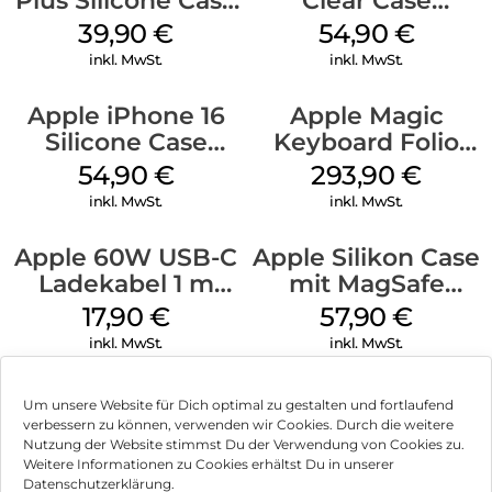
Plus Silicone Case
Clear Case
MagSafe Plum
MagSafe
39,90
€
54,90
€
Transparent
inkl. MwSt.
inkl. MwSt.
Apple iPhone 16
Apple Magic
Silicone Case
Keyboard Folio
MagSafe Lake
iPad 10.9″ (10.Gen.)
54,90
€
293,90
€
Green
Weiß
inkl. MwSt.
inkl. MwSt.
Apple 60W USB-C
Apple Silikon Case
Ladekabel 1 m
mit MagSafe
Weiß
iPhone 14 Pro
17,90
€
57,90
€
(PRODUCT)RED
inkl. MwSt.
inkl. MwSt.
Um unsere Website für Dich optimal zu gestalten und fortlaufend
verbessern zu können, verwenden wir Cookies. Durch die weitere
Nutzung der Website stimmst Du der Verwendung von Cookies zu.
Impressum
Weitere Informationen zu Cookies erhältst Du in unserer
Datenschutzerklärung.