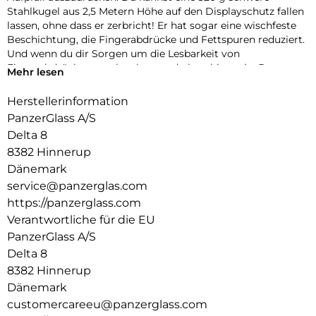
Stahlkugel aus 2,5 Metern Höhe auf den Displayschutz fallen
lassen, ohne dass er zerbricht! Er hat sogar eine wischfeste
Beschichtung, die Fingerabdrücke und Fettspuren reduziert.
Und wenn du dir Sorgen um die Lesbarkeit von
Fingerabdrücken machst, kannst du beruhigt sein: Der
Mehr lesen
Displayschutz gewährleistet eine 100%ige Kompatibilität mit
dem Ultraschall-Fingerabdruckleser deines Displays, sodass
Herstellerinformation
du sicher sein kannst, dass sich dein Handy jedes Mal
PanzerGlass A/S
problemlos entsperren lässt. Der Displayschutz ist aus
Delta 8
zertifizierter japanischer Glaskeramik von Ohara hergestellt.
8382 Hinnerup
Glaskeramik ist eines der kratzfestesten Materialien der Welt
und enthält eingebettete, für das bloße Auge unsichtbare
Dänemark
Kristalle, die verhindern, dass sich Risse ausbreiten, und die
service@panzerglas.com
eine Festigkeit ermöglichen, die mit herkömmlichem Glas
https://panzerglass.com
nicht erreicht werden kann. Und als ob das noch nicht genug
Verantwortliche für die EU
wäre, ist die Transparenz des Glases dank der
PanzerGlass A/S
Nanokristallisationstechnologie von Ohara unübertroffen.
Mit dem beiliegenden EasyAligner ist der Einbau ein
Delta 8
Kinderspiel (im Ernst!), und um ihn noch einfacher zu
8382 Hinnerup
machen, haben wir eine Schritt-für-Schritt-Anleitung und
Dänemark
einen QR-Code für den schnellen Zugriff auf unser Online-
customercareeu@panzerglass.com
Anleitungsvideo beigefügt. Und denk dran: Sobald der