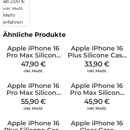
ab 2,00 €
inkl. MwSt.
Mehr
erfahren
Ähnliche Produkte
Apple iPhone 16
Apple iPhone 16
Pro Max Silicone
Plus Silicone Case
Case MagSafe
MagSafe Lake
47,90
€
33,90
€
Black
Green
inkl. MwSt.
inkl. MwSt.
Apple iPhone 16
Apple iPhone 16
Pro Max Silicone
Pro Max Silicone
Case MagSafe
Case MagSafe
55,90
€
45,90
€
Stone Gray
Ultramarine
inkl. MwSt.
inkl. MwSt.
Apple iPhone 16
Apple iPhone 16