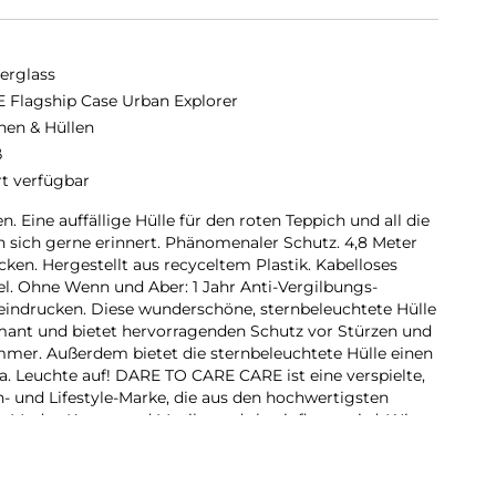
erglass
 Flagship Case Urban Explorer
hen & Hüllen
ß
rt verfügbar
n. Eine auffällige Hülle für den roten Teppich und all die
n sich gerne erinnert. Phänomenaler Schutz. 4,8 Meter
Ecken. Hergestellt aus recyceltem Plastik. Kabelloses
. Ohne Wenn und Aber: 1 Jahr Anti-Vergilbungs-
eindrucken. Diese wunderschöne, sternbeleuchtete Hülle
amant und bietet hervorragenden Schutz vor Stürzen und
mer. Außerdem bietet die sternbeleuchtete Hülle einen
a. Leuchte auf! DARE TO CARE CARE ist eine verspielte,
h- und Lifestyle-Marke, die aus den hochwertigsten
n Mode-, Kunst- und Musiktrends beeinflusst wird. Wir
die Welt, in der wir leben. Wir legen Wert auf
stellung. Wir kümmern uns um Technik und die
ndle dein Handy in ein stilvoll geschütztes Accessoire.