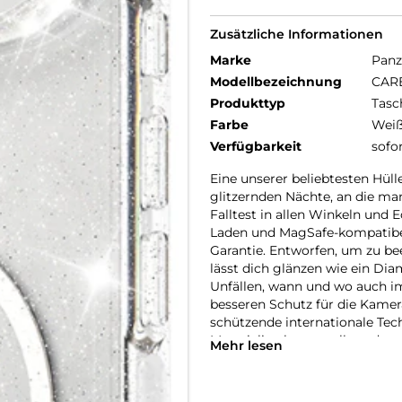
Zusätzliche Informationen
Marke
Panz
Modellbezeichnung
CARE
Produkttyp
Tasc
Farbe
Wei
Verfügbarkeit
sofo
Eine unserer beliebtesten Hülle
glitzernden Nächte, an die ma
Falltest in allen Winkeln und 
Laden und MagSafe-kompatibel
Garantie. Entworfen, um zu be
lässt dich glänzen wie ein Di
Unfällen, wann und wo auch im
besseren Schutz für die Kamer
schützende internationale Tec
Materialien hergestellt und vo
Mehr lesen
kümmern uns um Menschen und 
Nachhaltigkeit und Selbstdar
Lebensdauer von Technik. Verwa