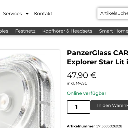
Services
Kontakt
bles
Festnetz
Kopfhörer & Headsets
Smart Hom
PanzerGlass CAR
Explorer Star Lit
47,90
€
inkl. MwSt.
Online verfügbar
In den Waren
Artikelnummer
5715685026928