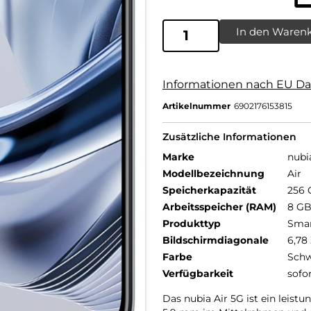
In den Waren
Informationen nach EU Da
Artikelnummer
6902176153815
Zusätzliche Informationen
Marke
nubi
Modellbezeichnung
Air
Speicherkapazität
256 
Arbeitsspeicher (RAM)
8 G
Produkttyp
Sma
Bildschirmdiagonale
6,78 
Farbe
Schw
Verfügbarkeit
sofo
Das nubia Air 5G ist ein leis