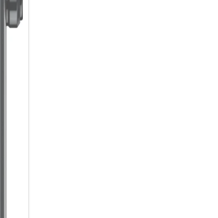
für flüssiges Gaming, reaktion
Mit bis zu 20 GB RAM (8 GB +
ohne Verzögerungen. Der 256 G
Fotos und Videos.
Der 5000 mAh Akku liefert Ene
im Handumdrehen wieder aufg