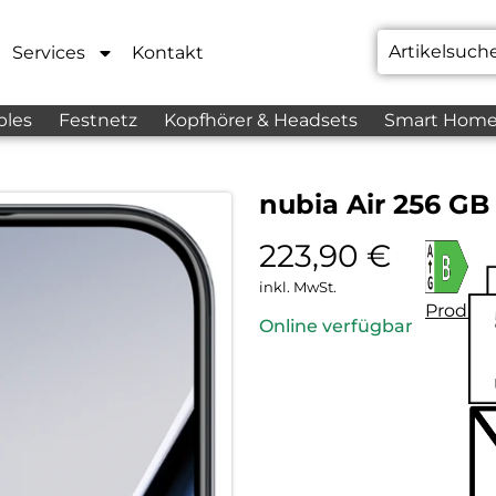
Services
Kontakt
bles
Festnetz
Kopfhörer & Headsets
Smart Hom
nubia Air 256 GB
223,90
€
inkl. MwSt.
Produkt
Online verfügbar