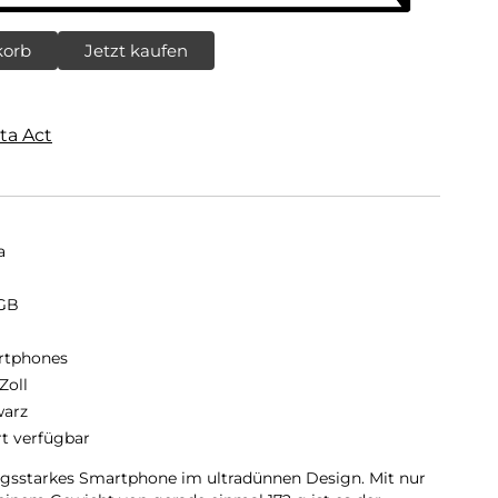
korb
Jetzt kaufen
ta Act
a
GB
B
rtphones
Zoll
arz
rt verfügbar
tungsstarkes Smartphone im ultradünnen Design. Mit nur