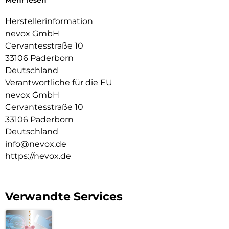
Mehr lesen
Das Display ist durch die seitlichen Flanken geschützt.
Herstellerinformation
Durch die spezielle Beschichtung behält ihr Smartphone die
nevox GmbH
Griffigkeit und wirkt edel.
Cervantesstraße 10
Die Anschlüsse, Knöpfe und Kamera bleiben voll zugänglich.
33106 Paderborn
Deutschland
Hochwertiges Schmutzabweisendes Material und
Schockproof durch eingearbeitete Luftpolster in den Ecken.
Verantwortliche für die EU
nevox GmbH
Cervantesstraße 10
33106 Paderborn
Deutschland
info@nevox.de
https://nevox.de
Verwandte Services