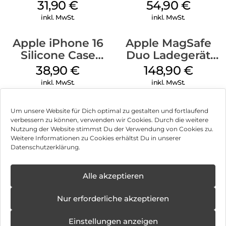
MagSafe Fuchsia
MagSafe
31,90
€
54,90
€
Transparent
inkl. MwSt.
inkl. MwSt.
Apple iPhone 16
Apple MagSafe
Silicone Case
Duo Ladegerät
MagSafe
Weiß
38,90
€
148,90
€
Ultramarine
inkl. MwSt.
inkl. MwSt.
Um unsere Website für Dich optimal zu gestalten und fortlaufend
verbessern zu können, verwenden wir Cookies. Durch die weitere
Nutzung der Website stimmst Du der Verwendung von Cookies zu.
Impressum
Weitere Informationen zu Cookies erhältst Du in unserer
Datenschutzerklärung.
AGB
✕
Datenschutz
Alle akzeptieren
Können wir Dir behilflich sein?
Neue
Öffnungstage
Vertrag widerrufen
Nur erforderliche akzeptieren
ab:
08.12.2025 -
Hinweis zur Batterieentsorgung
31.10.2026
Einstellungen anzeigen