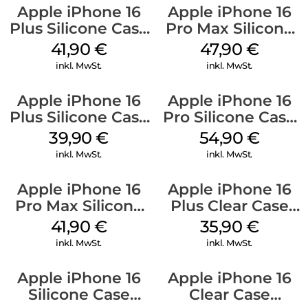
Apple iPhone 16
Apple iPhone 16
Plus Silicone Case
Pro Max Silicone
MagSafe Stone
Case MagSafe
41,90
€
47,90
€
Gray
Black
inkl. MwSt.
inkl. MwSt.
Apple iPhone 16
Apple iPhone 16
Plus Silicone Case
Pro Silicone Case
MagSafe Plum
MagSafe Black
39,90
€
54,90
€
inkl. MwSt.
inkl. MwSt.
Apple iPhone 16
Apple iPhone 16
Pro Max Silicone
Plus Clear Case
Case MagSafe
MagSafe
41,90
€
35,90
€
Ultramarine
Transparent
inkl. MwSt.
inkl. MwSt.
Apple iPhone 16
Apple iPhone 16
Silicone Case
Clear Case