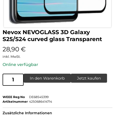
Nevox NEVOGLASS 3D Galaxy
S25/S24 curved glass Transparent
28,90
€
inkl. MwSt.
Online verfügbar
In den Warenkorb
Jetzt kaufen
WEEE Reg No
DE68545399
Artikelnummer
4250686414714
Zusätzliche Informationen