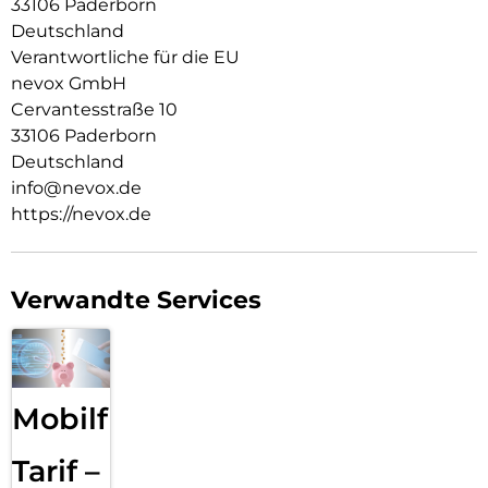
33106 Paderborn
Resistent gegen Kratzer
Deutschland
Fettabweisende Beschichtung
Verantwortliche für die EU
nevox GmbH
ULTRA-dünnes gehärtetes Glas aus Japan
Cervantesstraße 10
Keine Beeinträchtigung der Touch Bedienung
33106 Paderborn
Deutschland
Glasdicke – 0.33mm
info@nevox.de
Eckenradius – 2.5D
https://nevox.de
Material Art Crystal Klar
Verwandte Services
Mobilfunk
Tarif –