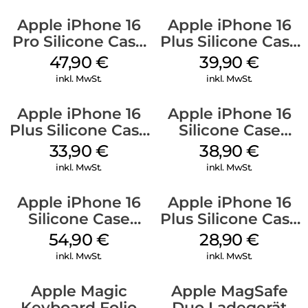
Apple iPhone 16
Apple iPhone 16
Pro Silicone Case
Plus Silicone Case
MagSafe Denim
MagSafe Plum
47,90
€
39,90
€
inkl. MwSt.
inkl. MwSt.
Apple iPhone 16
Apple iPhone 16
Plus Silicone Case
Silicone Case
MagSafe Lake
MagSafe
33,90
€
38,90
€
Green
Ultramarine
inkl. MwSt.
inkl. MwSt.
Apple iPhone 16
Apple iPhone 16
Silicone Case
Plus Silicone Case
MagSafe Black
MagSafe Black
54,90
€
28,90
€
inkl. MwSt.
inkl. MwSt.
Apple Magic
Apple MagSafe
Keyboard Folio
Duo Ladegerät