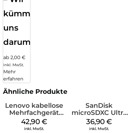
kümmern
uns
darum!
ab 2,00 €
inkl. MwSt.
Mehr
erfahren
Ähnliche Produkte
Lenovo kabellose
SanDisk
Mehrfachgerät
microSDXC Ultra
Luna Grey
128 GB + Adapter
42,90
€
36,90
€
Mobile
inkl. MwSt.
inkl. MwSt.