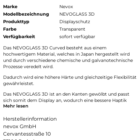
Marke
Nevox
Modellbezeichnung
NEVOGLASS 3D
Produkttyp
Displayschutz
Farbe
Transparent
Verfügbarkeit
sofort verfügbar
Das NEVOGLASS 3D Curved besteht aus einem
hochwertigem Material, welches in Japan hergestellt wird
und durch verschiedene chemische und galvanotechnische
Prozesse veredelt wird.
Dadurch wird eine höhere Härte und gleichzeitige Flexibilität
gewährleistet.
Das NEVOGLASS 3D ist an den Kanten gewölbt und passt
sich somit dem Display an, wodurch eine bessere Haptik
Mehr lesen
erzielt.
Durch die Umformungen wird das komplette Display
Herstellerinformation
zuverlässig geschützt.
nevox GmbH
Cervantesstraße 10
9H Härtegrad