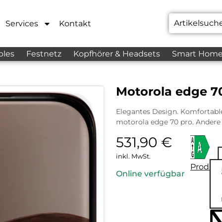
Services
Kontakt
bles
Festnetz
Kopfhörer & Headsets
Smart Hom
Motorola edge 70
Elegantes Design. Komfortable 
motorola edge 70 pro. Andere 
531,90
€
inkl. MwSt.
Produkt
Online verfügbar