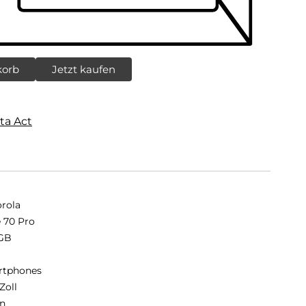
korb
Jetzt kaufen
ta Act
rola
 70 Pro
GB
B
rtphones
Zoll
n