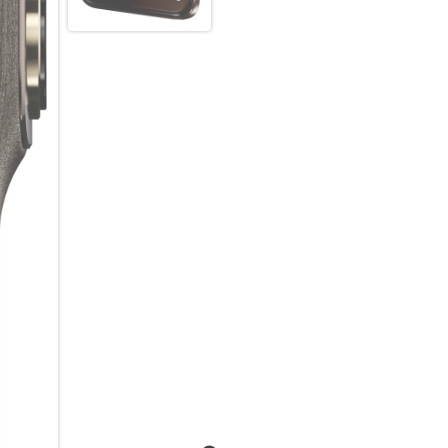
dir folgen.
Superelegantes Design. Superk
Und ein Kamerasystem, mit d
motorola edge 70 pro. Andere 