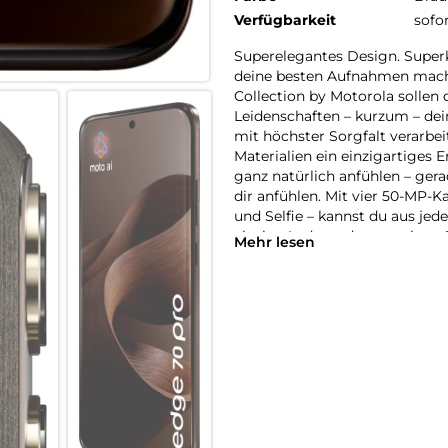
Verfügbarkeit
sofo
Superelegantes Design. Supe
deine besten Aufnahmen mache
Collection by Motorola sollen 
Leidenschaften – kurzum – dei
mit höchster Sorgfalt verarbe
Materialien ein einzigartiges E
ganz natürlich anfühlen – gerad
dir anfühlen. Mit vier 50-MP-K
und Selfie – kannst du aus je
einzige Ladung des massiven 
Mehr lesen
90W-TurboPower-Ladefunktion i
kannst du ganzmühelos deine 
edge 70pro. Andere werden dir
Superelegantes Design. Supe
deine besten Aufnahmen mache
Collections by Motorola sollen
und Materialien zum Ausdruck
Blickwinkel unvergessliche Fo
mAh-Akkus reicht für mehrere