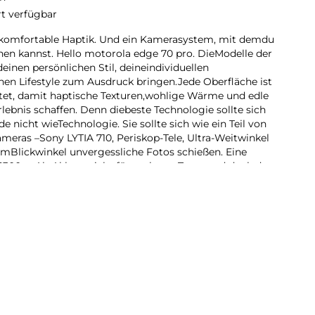
rt verfügbar
rkomfortable Haptik. Und ein Kamerasystem, mit demdu
n kannst. Hello motorola edge 70 pro. DieModelle der
deinen persönlichen Stil, deineindividuellen
nen Lifestyle zum Ausdruck bringen.Jede Oberfläche ist
itet, damit haptische Texturen,wohlige Wärme und edle
rlebnis schaffen. Denn diebeste Technologie sollte sich
e nicht wieTechnologie. Sie sollte sich wie ein Teil von
ameras –Sony LYTIA 710, Periskop-Tele, Ultra-Weitwinkel
demBlickwinkel unvergessliche Fotos schießen. Eine
6300-mAh-Akkus reicht für mehrere Tage, und dank der
st er in kürzester Zeit wieder voll aufgeladen. Dabei
bevorzugten AI-Plattformen nutzen. Das neue motorola
 folgen.
rkomfortable Haptik. Und ein Kamerasystem, mit demdu
n kannst. Hello motorola edge 70 pro. DieModelle der
 deinen persönlichen Lifestyle mittelsexklusiver Texturen
 bringen. Mit vier 50-MP-Kameras kannst du aus jedem
tos schießen. Eineeinzige Ladung des massiven 6300-
 Tage. Das neuemotorola edge 70 pro. Andere werden