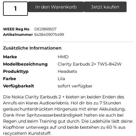
In den Warenkorb
Jetzt kaufen
WEEE Reg No
DE21869507
Artikelnummer
6438409075499
Zusätzliche Informationen
Marke
HMD
Modellbezeichnung
Clarity Earbuds 2+ TWS-842W
Produkttyp
Headsets
Farbe
Lila
Verfügbarkeit
sofort verfügbar
Die Nokia Clarity Earbuds 2 + bieten an beiden Enden des
Anrufs ein klares Audioerlebnis. Hol dir bis zu 7 Stunden
geräuschunterdrückten Hörgenuss mit einer Akkuladung.
Dank ihrer Spritzwasserbeständigkeit halten sie auch bei
Regen und beim Training gut durch. Die Ladehülle lädt deine
Kopfhörer unterwegs auf und beide bestehen zu 60 % aus
recyceltem Kunststoff.