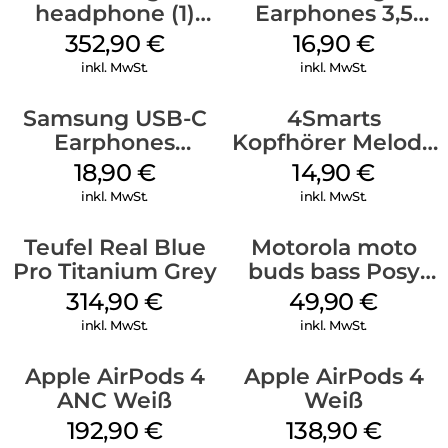
headphone (1)
Earphones 3,5
eine Verbindung zu deinen Android-Geräten herstellen. Dank
Weiß
mm Schwarz
352,90
€
16,90
€
der Mehrfachverbindung kannst du nahtlos eine Verbindung
zu mehreren Quellen gleichzeitig herstellen, sodass du ein
inkl. MwSt.
inkl. MwSt.
Video auf einem Gerät ansehen und auf einem anderen einen
Anruf entgegennehmen kannst.
Samsung USB-C
4Smarts
Earphones
Kopfhörer Melody
Schwarz
Digital USB-C
18,90
€
14,90
€
Weiß
inkl. MwSt.
inkl. MwSt.
Teufel Real Blue
Motorola moto
Pro Titanium Grey
buds bass Posy
Green
314,90
€
49,90
€
inkl. MwSt.
inkl. MwSt.
Apple AirPods 4
Apple AirPods 4
ANC Weiß
Weiß
192,90
€
138,90
€