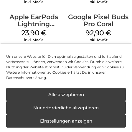
inkl. MwSt.
inkl. MwSt.
Apple EarPods
Google Pixel Buds
Lightning
Pro Coral
Anschluss Weiß
23,90
€
92,90
€
inkl. MwSt.
inkl. MwSt.
Um unsere Website für Dich optimal zu gestalten und fortlaufend
verbessern zu können, verwenden wir Cookies. Durch die weitere
Nutzung der Website stimmst Du der Verwendung von Cookies zu.
Impressum
Weitere Informationen zu Cookies erhältst Du in unserer
Datenschutzerklärung.
AGB
✕
Datenschutz
Alle akzeptieren
Können wir Dir behilflich sein?
Neue
Öffnungstage
Vertrag widerrufen
Nur erforderliche akzeptieren
ab:
08.12.2025 -
Hinweis zur Batterieentsorgung
31.10.2026
Einstellungen anzeigen
Newsletter