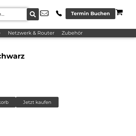
Termin Buchen
e
Netzwerk & Router
Zubehör
chwarz
korb
Jetzt kaufen