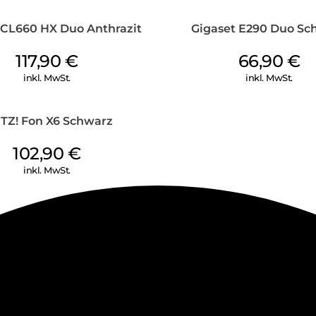
 CL660 HX Duo Anthrazit
Gigaset E290 Duo Sc
117,90
€
66,90
€
inkl. MwSt.
inkl. MwSt.
ITZ! Fon X6 Schwarz
102,90
€
inkl. MwSt.