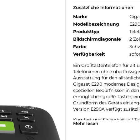
Zusätzliche Informationen
Marke
Giga
Modellbezeichnung
E29
Produkttyp
Telef
Bildschirmdiagonale
2 Zol
Farbe
Schw
Verfügbarkeit
sofo
Ein Großtastentelefon für alt 
Telefonieren ohne überflüssig
Ausstattung für den alltägliche
Gigaset E290 modernes Design
speziellen Bedürfnissen in de
ermöglichen große Tasten, ei
Grundform des Geräts ein ange
Version E290A verfügt zusätzli
Komfort und Sicherheit auf Ta
Mehr lesen
Das einfache Wählen einer Te
Telefonerlebnis. Genau deswe
Großtastentelefons Gigaset E2