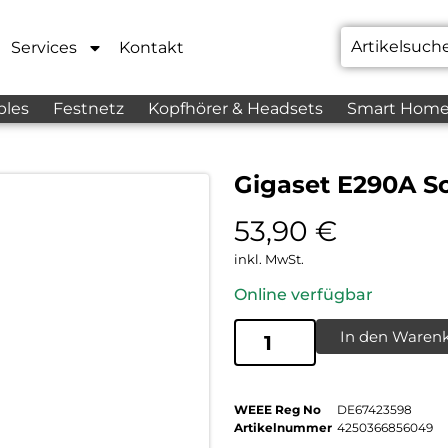
Services
Kontakt
bles
Festnetz
Kopfhörer & Headsets
Smart Hom
Gigaset E290A S
53,90
€
inkl. MwSt.
Online verfügbar
In den Waren
WEEE Reg No
DE67423598
Artikelnummer
4250366856049