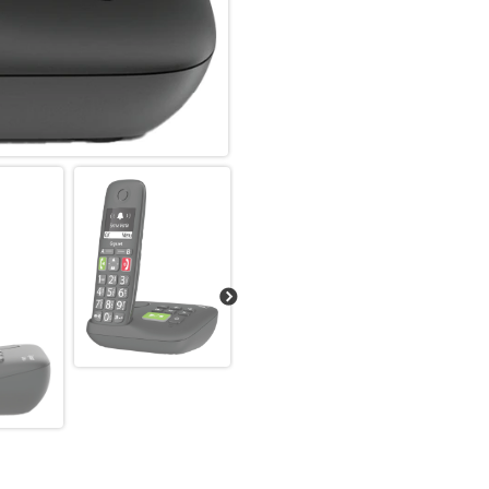
Große, beleuchtete sowie deutl
Besonders wichtige Kontakte, z
beiden Zielwahltasten A / B e
Rufnummer angewählt werden sol
Situationen reicht das Drücken
Telefonnummer zu aktivieren.
Große Schrift, perfekter Kontra
Besonders bei langen Telefonn
Übersicht. Das große, beleuch
lässt sich auf Ihre bevorzugte
Lesbarkeit. Im Jumbo-Modus wer
Auch im Menü sorgt der sogen
Displayseite, für besonders ei
So laut und klar, wie sie es br
Mit flexibel einstellbarer Lau
Anrufe passen sich alle Audio
Bedürfnisse an. So lässt sich z
und mit der Verstärker-Funktio
Sie das Ohr am Hörer haben od
Audioqualität und besonders k
die Kompatibilität mit Hörger