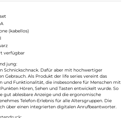
set
0A
one (kabellos)
l
arz
rt verfügbar
und jung:
en Schnickschnack. Dafür aber mit hochwertiger
n Gebrauch. Als Produkt der life series vereint das
 und Funktionalität, die insbesondere für Menschen mit
n Punkten Hören, Sehen und Tasten entwickelt wurde. So
ne gut ablesbare Anzeige und die ergonomische
nehmes Telefon-Erlebnis für alle Altersgruppen. Die
ch über einen integrierten digitalen Anrufbeantworter.
stendruck:
lefonnummer ist der Auftakt zu einem angenehmen
gen macht die ergonomische Tastatur des
90 die Bedienung jetzt so komfortabel wie möglich: