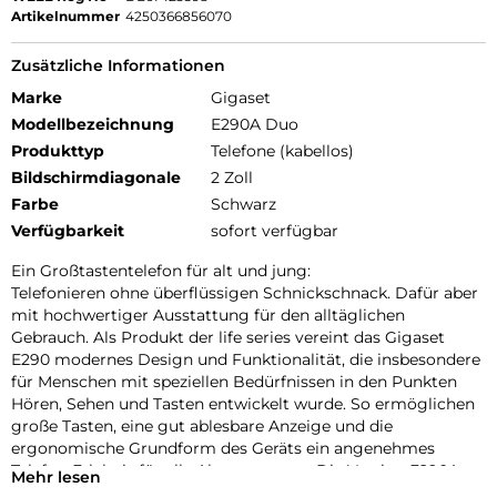
Artikelnummer
4250366856070
Zusätzliche Informationen
Marke
Gigaset
Modellbezeichnung
E290A Duo
Produkttyp
Telefone (kabellos)
Bildschirmdiagonale
2 Zoll
Farbe
Schwarz
Verfügbarkeit
sofort verfügbar
Ein Großtastentelefon für alt und jung:
Telefonieren ohne überflüssigen Schnickschnack. Dafür aber
mit hochwertiger Ausstattung für den alltäglichen
Gebrauch. Als Produkt der life series vereint das Gigaset
E290 modernes Design und Funktionalität, die insbesondere
für Menschen mit speziellen Bedürfnissen in den Punkten
Hören, Sehen und Tasten entwickelt wurde. So ermöglichen
große Tasten, eine gut ablesbare Anzeige und die
ergonomische Grundform des Geräts ein angenehmes
Telefon-Erlebnis für alle Altersgruppen. Die Version E290A
Mehr lesen
verfügt zusätzlich über einen integrierten digitalen