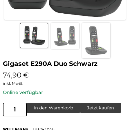
Gigaset E290A Duo Schwarz
74,90
€
inkl. MwSt.
Online verfügbar
In den Warenkorb
Jetzt kaufen
WEEE Reg No
DE67423598