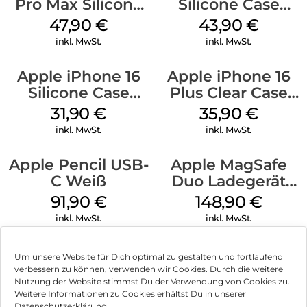
Pro Max Silicone
Silicone Case
Case MagSafe
MagSafe Plum
47,90
€
43,90
€
Black
inkl. MwSt.
inkl. MwSt.
Apple iPhone 16
Apple iPhone 16
Silicone Case
Plus Clear Case
MagSafe Fuchsia
MagSafe
31,90
€
35,90
€
Transparent
inkl. MwSt.
inkl. MwSt.
Apple Pencil USB-
Apple MagSafe
C Weiß
Duo Ladegerät
Weiß
91,90
€
148,90
€
inkl. MwSt.
inkl. MwSt.
Um unsere Website für Dich optimal zu gestalten und fortlaufend
verbessern zu können, verwenden wir Cookies. Durch die weitere
Nutzung der Website stimmst Du der Verwendung von Cookies zu.
Impressum
Weitere Informationen zu Cookies erhältst Du in unserer
Datenschutzerklärung.