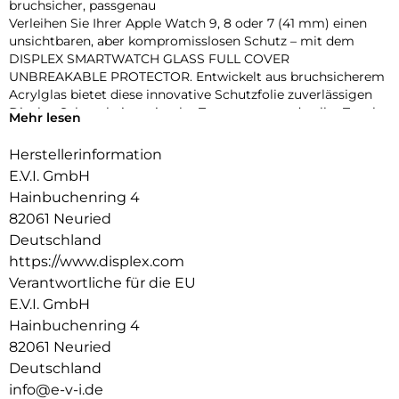
bruchsicher, passgenau
Verleihen Sie Ihrer Apple Watch 9, 8 oder 7 (41 mm) einen
unsichtbaren, aber kompromisslosen Schutz – mit dem
DISPLEX SMARTWATCH GLASS FULL COVER
UNBREAKABLE PROTECTOR. Entwickelt aus bruchsicherem
Acrylglas bietet diese innovative Schutzfolie zuverlässigen
Display-Schutz bei maximaler Transparenz und voller Touch-
Mehr lesen
Funktionalität.
Dank des vollflächig haftenden Edge-to-Edge-Designs mit
Herstellerinformation
3D-Kontur deckt die Folie das Display präzise bis zum Rand
E.V.I. GmbH
ab – perfekt für sportliche Einsätze, den Alltag oder den
Hainbuchenring 4
stilbewussten Nutzer. Eine High-Tech-Anti-Fingerprint-
82061 Neuried
Beschichtung schützt vor störenden Flecken und sorgt für
dauerhaft brillante Optik.
Deutschland
Die beiliegende Eco-Montagehilfe aus recyceltem PET (rPET)
https://www.displex.com
macht die Anbringung zum Kinderspiel: einfach, sicher,
Verantwortliche für die EU
blasenfrei – ohne Werkzeug oder Klebstoffreste.
E.V.I. GmbH
Produktvorteile im Überblick:
Hainbuchenring 4
Unzerbrechliches, stoßdämpfendes Acrylglas
3D Edge-to-Edge Kontur für nahtlose Abdeckung
82061 Neuried
Ultradünn – volle Touch-, Wisch- und Buttonfunktion
Deutschland
High-Tech-Anti-Fingerprint-Beschichtung für klare Sicht
info@e-v-i.de
Nachhaltiger Eco-Applikator (rPET) für einfache Montage