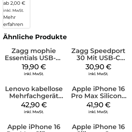
ab 2,00 €
inkl. MwSt.
Mehr
erfahren
Ähnliche Produkte
Zagg mophie
Zagg Speedport
Essentials USB-C-
30 Mit USB-C
20W Charger PD
Kabel Weiß
19,90
€
30,90
€
Weiß
inkl. MwSt.
inkl. MwSt.
Lenovo kabellose
Apple iPhone 16
Mehrfachgerät
Pro Max Silicone
Luna Grey
Case MagSafe
42,90
€
41,90
€
Ultramarine
inkl. MwSt.
inkl. MwSt.
Apple iPhone 16
Apple iPhone 16