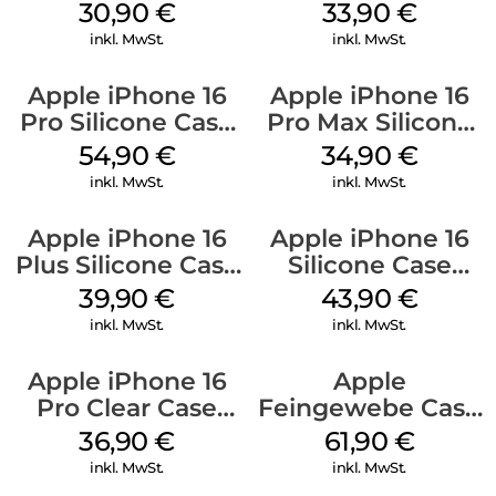
Kabel Weiß
128 GB + Adapter
30,90
€
33,90
€
Mobile
inkl. MwSt.
inkl. MwSt.
Apple iPhone 16
Apple iPhone 16
Pro Silicone Case
Pro Max Silicone
MagSafe Black
Case MagSafe
54,90
€
34,90
€
Denim
inkl. MwSt.
inkl. MwSt.
Apple iPhone 16
Apple iPhone 16
Plus Silicone Case
Silicone Case
MagSafe Plum
MagSafe Plum
39,90
€
43,90
€
inkl. MwSt.
inkl. MwSt.
Apple iPhone 16
Apple
Pro Clear Case
Feingewebe Case
MagSafe
iPhone 15 Pro
36,90
€
61,90
€
Transparent
MagSafe Schwarz
inkl. MwSt.
inkl. MwSt.