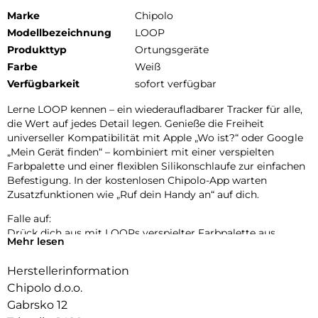
Marke
Chipolo
Modellbezeichnung
LOOP
Produkttyp
Ortungsgeräte
Farbe
Weiß
Verfügbarkeit
sofort verfügbar
Lerne LOOP kennen – ein wiederaufladbarer Tracker für alle,
die Wert auf jedes Detail legen. Genieße die Freiheit
universeller Kompatibilität mit Apple „Wo ist?“ oder Google
„Mein Gerät finden“ – kombiniert mit einer verspielten
Farbpalette und einer flexiblen Silikonschlaufe zur einfachen
Befestigung. In der kostenlosen Chipolo-App warten
Zusatzfunktionen wie „Ruf dein Handy an“ auf dich.
Falle auf:
Drück dich aus mit LOOPs verspielter Farbpalette aus
Mehr lesen
Pastell- und klassischen Tönen. Bereit, deinen Stil überallhin
zu begleiten.
Herstellerinformation
Einfach aufladen:
Chipolo d.o.o.
LOOP wurde für deinen Komfort und mit Rücksicht auf den
Gabrsko 12
Planeten entwickelt – langlebig, nachhaltig und bereit, dein