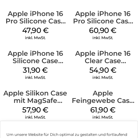
Apple iPhone 16
Apple iPhone 16
Pro Silicone Case
Pro Silicone Case
MagSafe Denim
MagSafe Stone
47,90
€
60,90
€
Gray
inkl. MwSt.
inkl. MwSt.
Apple iPhone 16
Apple iPhone 16
Silicone Case
Clear Case
MagSafe Fuchsia
MagSafe
31,90
€
54,90
€
Transparent
inkl. MwSt.
inkl. MwSt.
Apple Silikon Case
Apple
mit MagSafe
Feingewebe Case
iPhone 14 Pro
iPhone 15 Pro
57,90
€
61,90
€
(PRODUCT)RED
MagSafe Schwarz
inkl. MwSt.
inkl. MwSt.
Um unsere Website für Dich optimal zu gestalten und fortlaufend