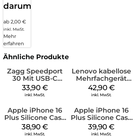
darum!
ab 2,00 €
inkl. MwSt.
Mehr
erfahren
Ähnliche Produkte
Zagg Speedport
Lenovo kabellose
30 Mit USB-C
Mehrfachgerät
Kabel Weiß
Luna Grey
33,90
€
42,90
€
inkl. MwSt.
inkl. MwSt.
Apple iPhone 16
Apple iPhone 16
Plus Silicone Case
Plus Silicone Case
MagSafe Denim
MagSafe Plum
38,90
€
39,90
€
inkl. MwSt.
inkl. MwSt.