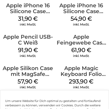
Apple iPhone 16
Apple iPhone 16
Silicone Case
Silicone Case
MagSafe Fuchsia
MagSafe Black
31,90
€
54,90
€
inkl. MwSt.
inkl. MwSt.
Apple Pencil USB-
Apple
C Weiß
Feingewebe Case
iPhone 15 Pro
91,90
€
61,90
€
MagSafe Schwarz
inkl. MwSt.
inkl. MwSt.
Apple Silikon Case
Apple Magic
mit MagSafe
Keyboard Folio
iPhone 14 Pro
iPad 10.9″ (10.Gen.)
57,90
€
293,90
€
(PRODUCT)RED
Weiß
inkl. MwSt.
inkl. MwSt.
Um unsere Website für Dich optimal zu gestalten und fortlaufend
verbessern zu können, verwenden wir Cookies. Durch die weitere