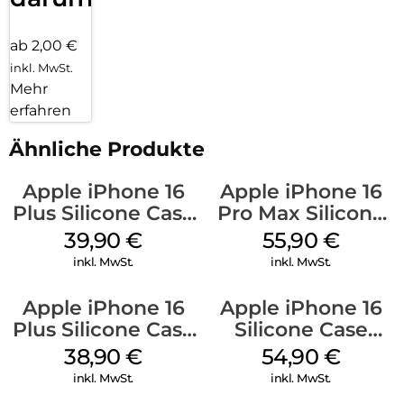
ab 2,00 €
inkl. MwSt.
Mehr
erfahren
Ähnliche Produkte
Apple iPhone 16
Apple iPhone 16
Plus Silicone Case
Pro Max Silicone
MagSafe Plum
Case MagSafe
39,90
€
55,90
€
Stone Gray
inkl. MwSt.
inkl. MwSt.
Apple iPhone 16
Apple iPhone 16
Plus Silicone Case
Silicone Case
MagSafe Denim
MagSafe Lake
38,90
€
54,90
€
Green
inkl. MwSt.
inkl. MwSt.