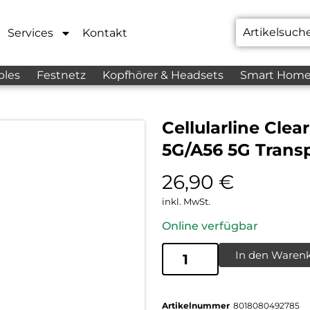
Services
Kontakt
bles
Festnetz
Kopfhörer & Headsets
Smart Hom
Cellularline Cle
5G/A56 5G Trans
26,90
€
inkl. MwSt.
Online verfügbar
In den Waren
Artikelnummer
8018080492785