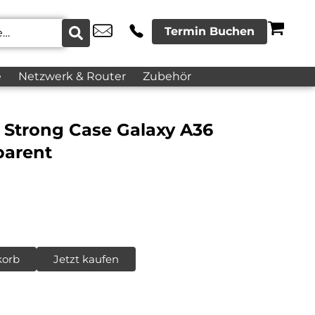
Termin Buchen
e
Netzwerk & Router
Zubehör
ar Strong Case Galaxy A36
parent
korb
Jetzt kaufen