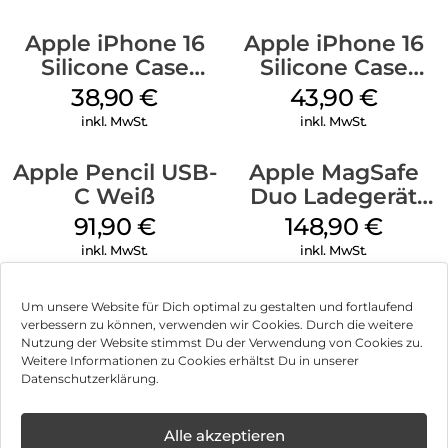
Apple iPhone 16
Apple iPhone 16
Silicone Case
Silicone Case
MagSafe
MagSafe Plum
38,90
€
43,90
€
Ultramarine
inkl. MwSt.
inkl. MwSt.
Apple Pencil USB-
Apple MagSafe
C Weiß
Duo Ladegerät
Weiß
91,90
€
148,90
€
inkl. MwSt.
inkl. MwSt.
Um unsere Website für Dich optimal zu gestalten und fortlaufend
verbessern zu können, verwenden wir Cookies. Durch die weitere
Nutzung der Website stimmst Du der Verwendung von Cookies zu.
Impressum
Weitere Informationen zu Cookies erhältst Du in unserer
Datenschutzerklärung.
AGB
✕
Datenschutz
Alle akzeptieren
Neue