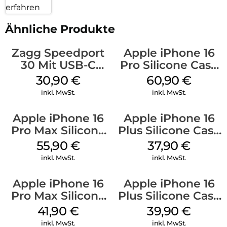
erfahren
Ähnliche Produkte
Zagg Speedport
Apple iPhone 16
30 Mit USB-C
Pro Silicone Case
Kabel Weiß
MagSafe Stone
30,90
€
60,90
€
Gray
inkl. MwSt.
inkl. MwSt.
Apple iPhone 16
Apple iPhone 16
Pro Max Silicone
Plus Silicone Case
Case MagSafe
MagSafe Lake
55,90
€
37,90
€
Stone Gray
Green
inkl. MwSt.
inkl. MwSt.
Apple iPhone 16
Apple iPhone 16
Pro Max Silicone
Plus Silicone Case
Case MagSafe
MagSafe Plum
41,90
€
39,90
€
Ultramarine
inkl. MwSt.
inkl. MwSt.