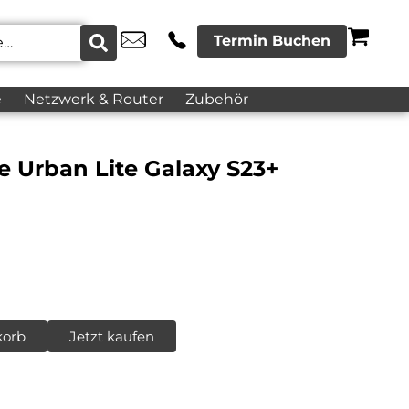
Termin Buchen
e
Netzwerk & Router
Zubehör
e Urban Lite Galaxy S23+
korb
Jetzt kaufen