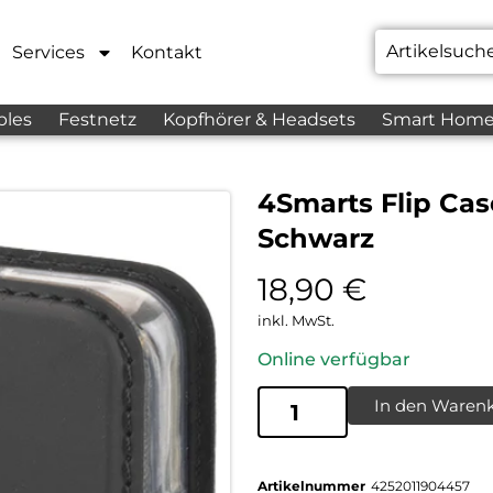
Services
Kontakt
bles
Festnetz
Kopfhörer & Headsets
Smart Hom
4Smarts Flip Cas
Schwarz
18,90
€
inkl. MwSt.
Online verfügbar
In den Waren
Artikelnummer
4252011904457