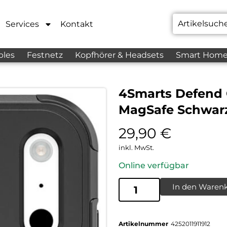
Services
Kontakt
bles
Festnetz
Kopfhörer & Headsets
Smart Hom
4Smarts Defend 
MagSafe Schwar
29,90
€
inkl. MwSt.
Online verfügbar
In den Waren
Artikelnummer
4252011911912