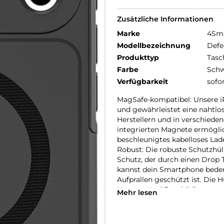
Zusätzliche Informationen
Marke
4Sm
Modellbezeichnung
Defe
Produkttyp
Tasc
Farbe
Schw
Verfügbarkeit
sofo
MagSafe-kompatibel: Unsere iP
und gewährleistet eine nahtlo
Herstellern und in verschiede
integrierten Magnete ermöglic
beschleunigtes kabelloses Lad
Robust: Die robuste Schutzhüll
Schutz, der durch einen Drop Te
kannst dein Smartphone beden
Aufprallen geschützt ist. Die H
Kratzern und Beschädigungen
Mehr lesen
Rundumschutz: Unser iPhone 17
Gerät. Mit verstärkten Kanten 
Kratzern und Stößen. Du kanns