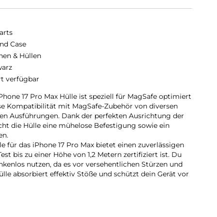
arts
nd Case
hen & Hüllen
arz
rt verfügbar
hone 17 Pro Max Hülle ist speziell für MagSafe optimiert
se Kompatibilität mit MagSafe-Zubehör von diversen
nen Ausführungen. Dank der perfekten Ausrichtung der
ht die Hülle eine mühelose Befestigung sowie ein
en.
e für das iPhone 17 Pro Max bietet einen zuverlässigen
st bis zu einer Höhe von 1,2 Metern zertifiziert ist. Du
kenlos nutzen, da es vor versehentlichen Stürzen und
ülle absorbiert effektiv Stöße und schützt dein Gerät vor
.
 Pro Max Case bietet einen optimalen Schutz für dein
schützt es das Display und die Kamera effektiv vor
t dein Mobilgerät bedenkenlos nutzen und dich auf