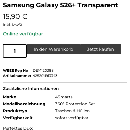
Samsung Galaxy S26+ Transparent
15,90
€
inkl. MwSt.
Online verfügbar
In den Warenkorb
Jetzt kaufen
WEEE Reg No
DE14120388
Artikelnummer
4252011913343
Zusätzliche Informationen
Marke
4Smarts
Modellbezeichnung
360° Protection Set
Produkttyp
Taschen & Hüllen
Verfügbarkeit
sofort verfügbar
Perfektes Duo: