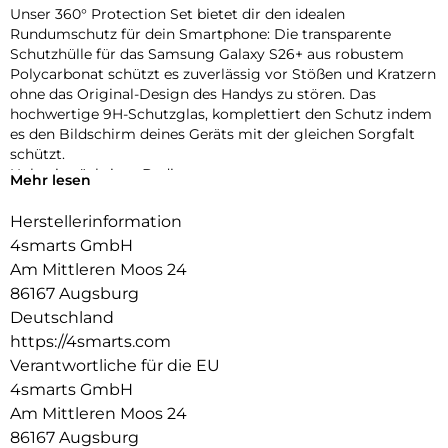
Unser 360° Protection Set bietet dir den idealen
Rundumschutz für dein Smartphone: Die transparente
Schutzhülle für das Samsung Galaxy S26+ aus robustem
Polycarbonat schützt es zuverlässig vor Stößen und Kratzern
ohne das Original-Design des Handys zu stören. Das
hochwertige 9H-Schutzglas, komplettiert den Schutz indem
es den Bildschirm deines Geräts mit der gleichen Sorgfalt
schützt.
Unbeeinträchtigte Bedienung:
Mehr lesen
Die Schutzhülle und das mitgelieferte 9H-Schutzglas bieten
optimalen Schutz für dein Gerät, ohne die Bedienbarkeit
Herstellerinformation
einzuschränken. Während die Hülle es vor Stößen und
4smarts GmbH
Kratzern bewahrt, schützt das Schutzglas das Display, ohne
Am Mittleren Moos 24
die Touchscreen-Funktionalität zu beeinträchtigen. Erlebe
86167 Augsburg
uneingeschränkte Nutzung und maximalen Schutz in einem
Produkt.
Deutschland
Transparente Eleganz:
https://4smarts.com
Entdecke den Vorteil von Schutz und Ästhetik mit unserer
Verantwortliche für die EU
Hülle. Die Transparenz der Hülle erhält das ursprüngliche
4smarts GmbH
Design deines Geräts und ermöglicht es, die Farbe und die
Am Mittleren Moos 24
Feinheiten deines Geräts voll zur Geltung zu bringen.
86167 Augsburg