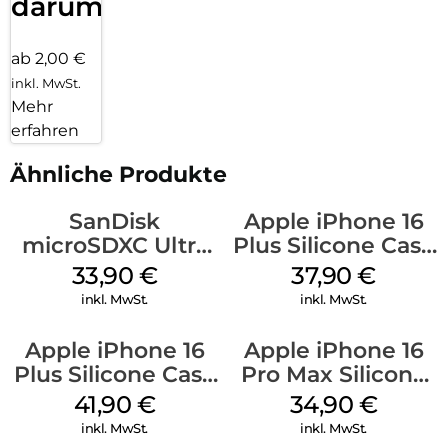
darum!
ab 2,00 €
inkl. MwSt.
Mehr
erfahren
Ähnliche Produkte
SanDisk
Apple iPhone 16
microSDXC Ultra
Plus Silicone Case
128 GB + Adapter
MagSafe Lake
33,90
€
37,90
€
Mobile
Green
inkl. MwSt.
inkl. MwSt.
Apple iPhone 16
Apple iPhone 16
Plus Silicone Case
Pro Max Silicone
MagSafe Stone
Case MagSafe
41,90
€
34,90
€
Gray
Denim
inkl. MwSt.
inkl. MwSt.