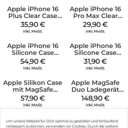
Apple iPhone 16
Apple iPhone 16
Plus Clear Case
Pro Max Clear
MagSafe
Case MagSafe
35,90
€
29,90
€
Transparent
Transparent
inkl. MwSt.
inkl. MwSt.
Apple iPhone 16
Apple iPhone 16
Silicone Case
Silicone Case
MagSafe Lake
MagSafe Fuchsia
54,90
€
31,90
€
Green
inkl. MwSt.
inkl. MwSt.
Apple Silikon Case
Apple MagSafe
mit MagSafe
Duo Ladegerät
iPhone 14 Pro
Weiß
57,90
€
148,90
€
(PRODUCT)RED
inkl. MwSt.
inkl. MwSt.
Um unsere Website für Dich optimal zu gestalten und fortlaufend
verbessern zu können, verwenden wir Cookies. Durch die weitere