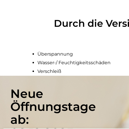
Durch die Vers
Überspannung
Wasser-/ Feuchtigkeitsschäden
Verschleiß
Elektronikschäden
Unsachgemäße Handhabung/ Eigenve
Neue
Fremdkörper/Verstopfung
Öffnungstage
Fall-/Sturzschäden
Displaybruch
ab: