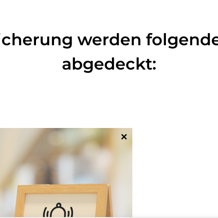
icherung werden folgend
abgedeckt:
✕
rschulden