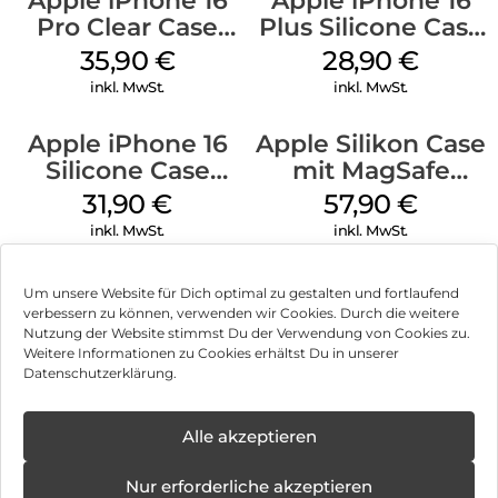
Apple iPhone 16
Apple iPhone 16
Pro Clear Case
Plus Silicone Case
MagSafe
MagSafe Black
35,90
€
28,90
€
Transparent
inkl. MwSt.
inkl. MwSt.
Apple iPhone 16
Apple Silikon Case
Silicone Case
mit MagSafe
MagSafe Fuchsia
iPhone 14 Pro
31,90
€
57,90
€
(PRODUCT)RED
inkl. MwSt.
inkl. MwSt.
Um unsere Website für Dich optimal zu gestalten und fortlaufend
verbessern zu können, verwenden wir Cookies. Durch die weitere
Nutzung der Website stimmst Du der Verwendung von Cookies zu.
Impressum
Weitere Informationen zu Cookies erhältst Du in unserer
Datenschutzerklärung.
AGB
✕
Datenschutz
Alle akzeptieren
Können wir Dir behilflich sein?
Neue
Öffnungstage
Vertrag widerrufen
Nur erforderliche akzeptieren
ab: