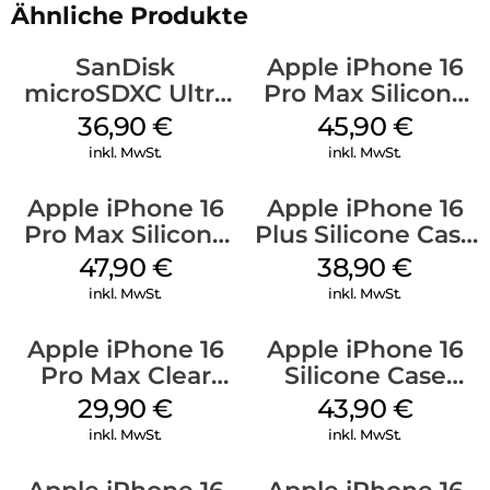
Ähnliche Produkte
SanDisk
Apple iPhone 16
microSDXC Ultra
Pro Max Silicone
128 GB + Adapter
Case MagSafe
36,90
€
45,90
€
Mobile
Ultramarine
inkl. MwSt.
inkl. MwSt.
Apple iPhone 16
Apple iPhone 16
Pro Max Silicone
Plus Silicone Case
Case MagSafe
MagSafe Denim
47,90
€
38,90
€
Black
inkl. MwSt.
inkl. MwSt.
Apple iPhone 16
Apple iPhone 16
Pro Max Clear
Silicone Case
Case MagSafe
MagSafe Plum
29,90
€
43,90
€
Transparent
inkl. MwSt.
inkl. MwSt.