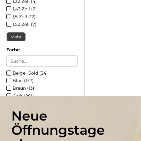
1,32 Zoll
(
4
)
1,43 Zoll
(
2
)
1,5 Zoll
(
12
)
1,52 Zoll
(
7
)
Mehr
Farbe
Beige, Gold
(
24
)
Blau
(
137
)
Braun
(
13
)
Gelb
(
26
)
Grau
(
166
)
Neue
Mehr
Öffnungstage
Verfügbarkeit
sofort verfügbar
(
2150
)