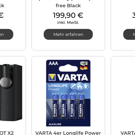
ck
free Black
€
199,90
€
inkl. MwSt.
en
Mehr erfahren
OT X2
VARTA 4er Longlife Power
VART