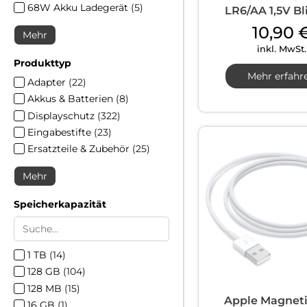
68W Akku Ladegerät
(
5
)
LR6/AA 1,5V Bli
10,90
Mehr
inkl. MwSt.
Produkttyp
Mehr erfahr
Adapter
(
22
)
Akkus & Batterien
(
8
)
Displayschutz
(
322
)
Eingabestifte
(
23
)
Ersatzteile & Zubehör
(
25
)
Mehr
Speicherkapazität
1 TB
(
14
)
128 GB
(
104
)
128 MB
(
15
)
Apple Magnet
16 GB
(
1
)