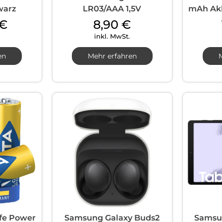
warz
LR03/AAA 1,5V
mAh Akku
€
8,90
€
inkl. MwSt.
en
Mehr erfahren
fe Power
Samsung Galaxy Buds2
Samsu