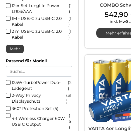
COMBO Sch
12er Set Longlife Power
(
1
LR03/AAA
)
542,90
1M - USB-C zu USB-C 2.0
(
1
inkl. MwSt.
Kabel
)
2 m USB-C zu USB-C 2,0
(
1
Mehr erfahr
Kabel
)
Mehr
Passend für Modell
125W-TurboPower Duo-
(
2
Ladegerät
)
2-Way Privacy
(
31
Displayschutz
)
360° Protection Set
(
5
)
(
4-1 Wireless Charger 60W
5
USB C Output
)
VARTA 4er Longli