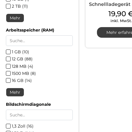
Schnellladegerät
2 TB
(
11
)
C...
19,90
Mehr
inkl. MwSt.
Arbeitsspeicher (RAM)
Mehr erfahr
1 GB
(
10
)
12 GB
(
88
)
128 MB
(
4
)
1500 MB
(
8
)
16 GB
(
14
)
Mehr
Bildschirmdiagonale
1,3 Zoll
(
16
)