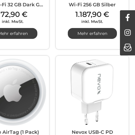
-Fi 32 GB Dark G...
Wi-Fi 256 GB Silber
172,90
€
1.187,90
€
inkl. MwSt.
inkl. MwSt.
Mehr erfahren
Mehr erfahren
 AirTag (1 Pack)
Nevox USB-C PD