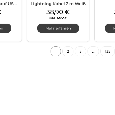
 auf USB-
Lightning Kabel 2 m Weiß
€
38,90
€
inkl. MwSt.
en
Mehr erfahren
1
2
3
…
135