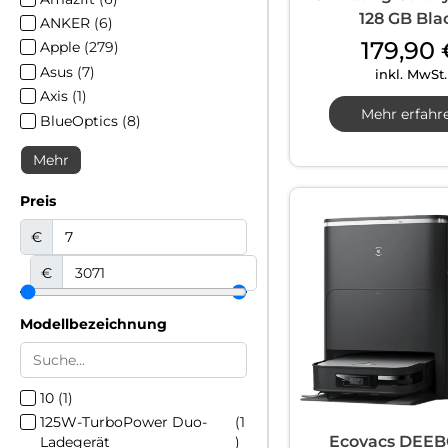
128 GB Bla
ANKER
(
6
)
179,90
Apple
(
279
)
Asus
(
7
)
inkl. MwSt.
Axis
(
1
)
Mehr erfahr
BlueOptics
(
8
)
Mehr
Preis
€
€
Modellbezeichnung
10
(
1
)
125W-TurboPower Duo-
(
1
Ecovacs DEEB
Ladegerät
)