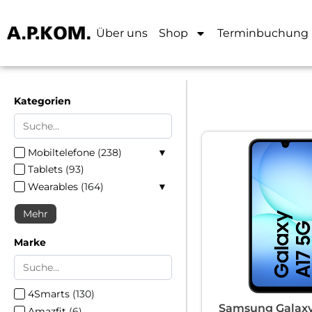
Über uns
Shop
Terminbuchung
Kategorien
Mobiltelefone
(
238
)
Tablets
Smartphones
(
93
)
(
205
)
Wearables
Foldables
(
164
(
20
)
)
Feature Phones
Smartwatches
(
111
(
13
)
)
Mehr
Marke
4Smarts
(
130
)
Samsung Galaxy
Amazfit
(
6
)