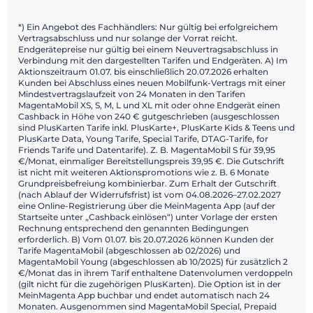
*) Ein Angebot des Fachhändlers: Nur gültig bei erfolgreichem
Vertragsabschluss und nur solange der Vorrat reicht.
Endgerätepreise nur gültig bei einem Neuvertragsabschluss in
Verbindung mit den dargestellten Tarifen und Endgeräten. A) Im
Aktionszeitraum 01.07. bis einschließlich 20.07.2026 erhalten
Kunden bei Abschluss eines neuen Mobilfunk-Vertrags mit einer
Mindestvertragslaufzeit von 24 Monaten in den Tarifen
MagentaMobil XS, S, M, L und XL mit oder ohne Endgerät einen
Cashback in Höhe von 240 € gutgeschrieben (ausgeschlossen
sind PlusKarten Tarife inkl. PlusKarte+, PlusKarte Kids & Teens und
PlusKarte Data, Young Tarife, Special Tarife, DTAG-Tarife, for
Friends Tarife und Datentarife). Z. B. MagentaMobil S für 39,95
€/Monat, einmaliger Bereitstellungspreis 39,95 €. Die Gutschrift
ist nicht mit weiteren Aktionspromotions wie z. B. 6 Monate
Grundpreisbefreiung kombinierbar. Zum Erhalt der Gutschrift
(nach Ablauf der Widerrufsfrist) ist vom 04.08.2026–27.02.2027
eine Online-Registrierung über die MeinMagenta App (auf der
Startseite unter „Cashback einlösen“) unter Vorlage der ersten
Rechnung entsprechend den genannten Bedingungen
erforderlich. B) Vom 01.07. bis 20.07.2026 können Kunden der
Tarife MagentaMobil (abgeschlossen ab 02/2026) und
MagentaMobil Young (abgeschlossen ab 10/2025) für zusätzlich 2
€/Monat das in ihrem Tarif enthaltene Datenvolumen verdoppeln
(gilt nicht für die zugehörigen PlusKarten). Die Option ist in der
MeinMagenta App buchbar und endet automatisch nach 24
Monaten. Ausgenommen sind MagentaMobil Special, Prepaid