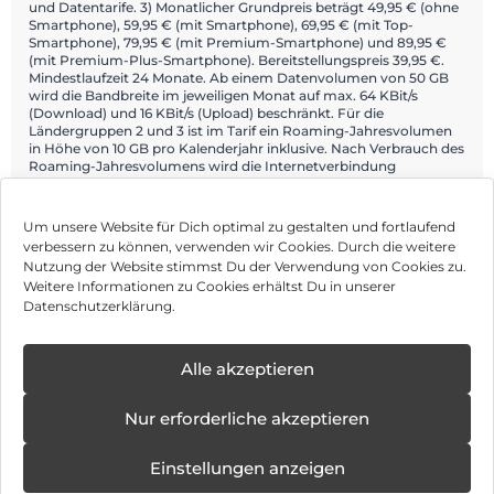
und Datentarife. 3) Monatlicher Grundpreis beträgt 49,95 € (ohne
Smartphone), 59,95 € (mit Smartphone), 69,95 € (mit Top-
Smartphone), 79,95 € (mit Premium-Smartphone) und 89,95 €
(mit Premium-Plus-Smartphone). Bereitstellungspreis 39,95 €.
Mindestlaufzeit 24 Monate. Ab einem Datenvolumen von 50 GB
wird die Bandbreite im jeweiligen Monat auf max. 64 KBit/s
(Download) und 16 KBit/s (Upload) beschränkt. Für die
Ländergruppen 2 und 3 ist im Tarif ein Roaming-Jahresvolumen
in Höhe von 10 GB pro Kalenderjahr inklusive. Nach Verbrauch des
Roaming-Jahresvolumens wird die Internetverbindung
unterbrochen. Ein Angebot von: Telekom Deutschland GmbH,
Landgrabenweg 149, 53227 Bonn.
Um unsere Website für Dich optimal zu gestalten und fortlaufend
verbessern zu können, verwenden wir Cookies. Durch die weitere
Nutzung der Website stimmst Du der Verwendung von Cookies zu.
Impressum
Weitere Informationen zu Cookies erhältst Du in unserer
Datenschutzerklärung.
AGB
✕
Datenschutz
Alle akzeptieren
Neue
Öffnungstage
Vertrag widerrufen
Nur erforderliche akzeptieren
ab:
08.12.2025 -
Hinweis zur Batterieentsorgung
31.10.2026
Einstellungen anzeigen
Newsletter