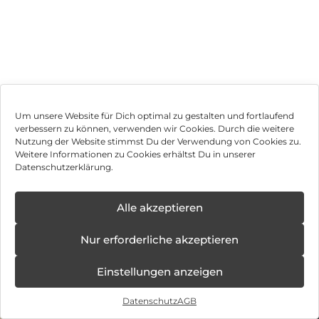
Um unsere Website für Dich optimal zu gestalten und fortlaufend
verbessern zu können, verwenden wir Cookies. Durch die weitere
Nutzung der Website stimmst Du der Verwendung von Cookies zu.
Impressum
Weitere Informationen zu Cookies erhältst Du in unserer
Datenschutzerklärung.
AGB
✕
Datenschutz
Alle akzeptieren
Neue
Öffnungstage
Vertrag widerrufen
Nur erforderliche akzeptieren
ab:
08.12.2025 -
Hinweis zur Batterieentsorgung
31.10.2026
Einstellungen anzeigen
Newsletter
Datenschutz
AGB
©
2026
, Brodos AG – All Rights Reserved.