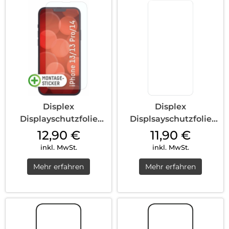
Displex
Displex
Displayschutzfolie
Displsayschutzfolie
(9H) iPhone 13
(9H) Galaxy S24
12,90
€
11,90
€
Pro/14/1...
Transp...
inkl. MwSt.
inkl. MwSt.
Mehr erfahren
Mehr erfahren