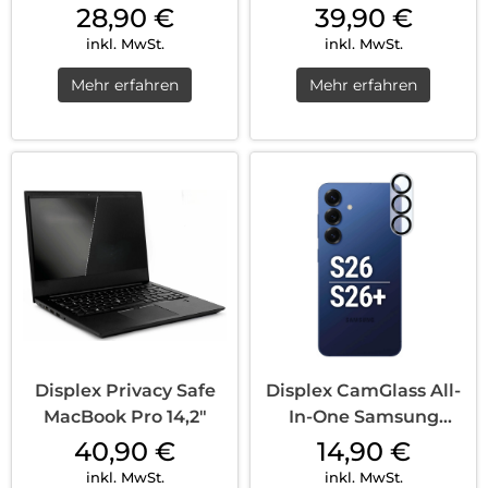
(1./2./3./4....
28,90
€
39,90
€
inkl. MwSt.
inkl. MwSt.
Mehr erfahren
Mehr erfahren
Displex Privacy Safe
Displex CamGlass All-
MacBook Pro 14,2″
In-One Samsung
Galaxy S26 Tra...
40,90
€
14,90
€
inkl. MwSt.
inkl. MwSt.