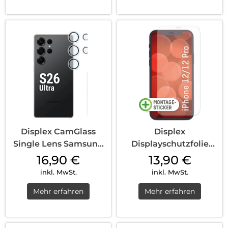
Displex CamGlass
Displex
Single Lens Samsung
Displayschutzfolie
Galaxy S26 Ul...
(9H) iPhone 12/12 Pro
16,90
€
13,90
€
T...
inkl. MwSt.
inkl. MwSt.
Mehr erfahren
Mehr erfahren