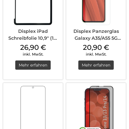
Displex iPad
Displex Panzerglas
Schreibfolie 10,9″ (10.
Galaxy A35/A55 5G
Gen.) T...
Transparent
26,90
€
20,90
€
inkl. MwSt.
inkl. MwSt.
Mehr erfahren
Mehr erfahren