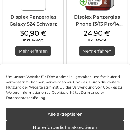
Displex Panzerglas
Displex Panzerglas
Galaxy S24 Schwarz
iPhone 13/13 Pro/14
Schwarz
30,90
€
24,90
€
inkl. MwSt.
inkl. MwSt.
Mehr erfahren
Mehr erfahren
1
2
3
…
8
Nächste
Um unsere Website für Dich optimal zu gestalten und fortlaufend
verbessern zu können, verwenden wir Cookies. Durch die weitere
Nutzung der Website stimmst Du der Verwendung von Cookies zu.
Impressum
Weitere Informationen zu Cookies erhältst Du in unserer
Datenschutzerklärung.
AGB
✕
Datenschutz
Alle akzeptieren
Neue
Öffnungstage
Vertrag widerrufen
Nur erforderliche akzeptieren
ab: