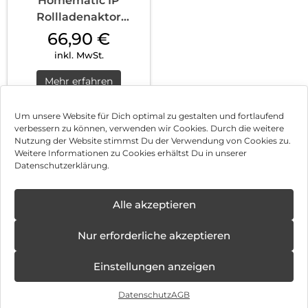
Homematic IP
Rollladenaktor
Unterputz Weiß
66,90
€
inkl. MwSt.
Mehr erfahren
Um unsere Website für Dich optimal zu gestalten und fortlaufend
verbessern zu können, verwenden wir Cookies. Durch die weitere
Nutzung der Website stimmst Du der Verwendung von Cookies zu.
Impressum
Weitere Informationen zu Cookies erhältst Du in unserer
Datenschutzerklärung.
AGB
✕
Datenschutz
Alle akzeptieren
Neue
Öffnungstage
Vertrag widerrufen
Nur erforderliche akzeptieren
ab:
08.12.2025 -
Hinweis zur Batterieentsorgung
31.10.2026
Einstellungen anzeigen
Newsletter
Datenschutz
AGB
©
2026
, Brodos AG – All Rights Reserved.