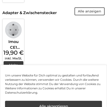
Alle anzeigen
Adapter & Zwischenstecker
Imou
CE1
19,90
€
Smart
inkl. MwSt.
Plug
2500 W
Mehr
erfahren
Weiß
Um unsere Website für Dich optimal zu gestalten und fortlaufend
verbessern zu können, verwenden wir Cookies. Durch die weitere
Nutzung der Website stimmst Du der Verwendung von Cookies zu.
Impressum
Weitere Informationen zu Cookies erhältst Du in unserer
Datenschutzerklärung.
AGB
✕
Datenschutz
Alle akzeptieren